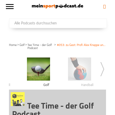
>
>
>
Home
Golf
Tee Time - der Golf
#053: zu Gast: Profi Alex Knappe und Tobias Hennig von der GolfPost
Podcast
Fußball
Golf
Handball
Tee Time - der Golf
Podcast