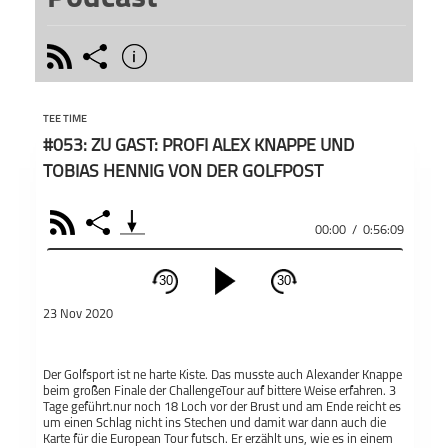
rss
share
info
schließen
Tee Ti
PODCAST ABONNIEREN
Deutsc
TEE TIME
Schwe
#053: ZU GAST: PROFI ALEX KNAPPE UND
Moder
Hobbyg
TOBIAS HENNIG VON DER GOLFPOST
beide
Floria
RSS
Share
Ritth
Teile
00:00
/
0:56:09
Tee Time - der
Tee Ti
Golf Podcast
Update
30
30
heiße
schließen
Profis
23 Nov 2020
gesch
PODCAST ABONNIEREN
wie Ti
Rory M
Fac
Der Golfsport ist ne harte Kiste. Das musste auch Alexander Knappe
Touren
beim großen Finale der ChallengeTour auf bittere Weise erfahren. 3
spanne
Tage geführt.nur noch 18 Loch vor der Brust und am Ende reicht es
Apple Podcast
R
um einen Schlag nicht ins Stechen und damit war dann auch die
natür
Karte für die European Tour futsch. Er erzählt uns, wie es in einem
Frage