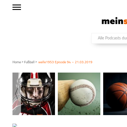
>
>
Home
Fußball
welle1953 Episode 94 – 21.03.2019