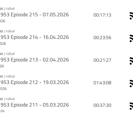
53
|
Fußball
PODCAST ABONNIEREN
1953 Episode 215 - 07.05.2026
00:17:13
026
53
|
Fußball
PODCAST ABONNIEREN
1953 Episode 214 - 16.04.2026
00:23:56
2026
Fußball
welle1953
53
|
Fußball
PODCAST ABONNIEREN
1953 Episode 213 - 02.04.2026
00:21:27
026
Fußball
welle1953
53
|
Fußball
PODCAST ABONNIEREN
1953 Episode 212 - 19.03.2026
01:43:08
schließen
2026
Fußball
welle1953
53
|
Fußball
PODCAST ABONNIEREN
1953 Episode 211 - 05.03.2026
00:37:30
schließen
026
Fußball
welle1953
53
|
Fußball
PODCAST ABONNIEREN
1953 Episode 210 - 19.02.2026
00:18:30
schließen