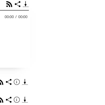
RSS
Share
00:00
/
00:00
PODCAST TEILEN
Facebook
Tweet
Email
Embed
RSS
Spotify
r
Footb❤ll
Link
Starten bei
Rss
Share
Info
Teile diese Folge mit deinen Freunden
THEMA DER EPISO
PODCAST TEILEN
Rss
Share
Info