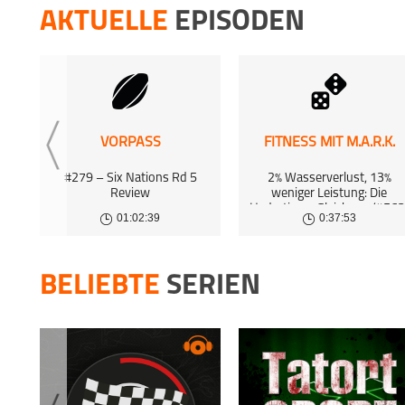
19 Feb 
AKTUELLE
EPISODEN
WELLE19
welle
5 Feb 2
WELLE19
welle
22 Jan 
VORPASS
FITNESS MIT M.A.R.K.
WELLE19
#279 – Six Nations Rd 5
2% Wasserverlust, 13%
welle
Review
weniger Leistung: Die
Hydrations-Gleichung (#563
18 Dec 
01:02:39
0:37:53
BELIEBTE
SERIEN