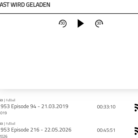
AST WIRD GELADEN
30
30
schließen
CAST TEILEN
PODCAST ABONNIEREN
Tweet
Email
Apple Podcast
rie mit deinen Freunden
Deeze
53
|
Fußball
1953 Episode 94 - 21.03.2019
00:33:10
2019
53
|
Fußball
PODCAST ABONNIEREN
1953 Episode 216 - 22.05.2026
00:45:51
2026