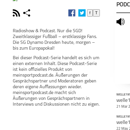
PODC
rss
share
f
T
schließen
mute
PODCAST ABONNIEREN
POD
Radioshow & Podcast. Nur die SGD!
Zweitklassiger Fußball – erstklassige Fans.
facebook
Die SG Dynamo Dresden heute, morgen –
bis zum Europapokal!
Bei dieser Podcast-Serie handelt es sich um
Teile diese Se
einen externen Inhalt. Diese Podcast-Serie
ist kein offizielles Produkt von
welle1953 -
Fussballpodcast
meinsportpodcast.de. Äußerungen der
über Dynamo
Dresden
Gesprächspartner und Moderatoren geben
deren eigene Auffassungen wieder.
meinsportpodcast.de macht sich
WELLE19
Äußerungen von Gesprächspartnern in
welle
Interviews und Diskussionen nicht zu eigen.
21 Mar 
WELLE19
welle
22 May 