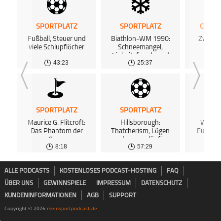
SPORTPLATZ
SPORTPLATZ
CHIP 
Fußball, Steuer und
Biathlon-WM 1990:
Zwisch
viele Schlupflöcher
Schneemangel,
Cli
Einheitsfreude und
43:23
25:37
Zukunftsängste
SPORTPLATZ
SPORTPLATZ
SPOR
Maurice G. Flitcroft:
Hillsborough:
Wem ge
Das Phantom der
Thatcherism, Lügen
Fußball
Open
und zwangsläufige
8:18
57:29
Katastrophe
ALLE PODCASTS
KOSTENLOSES PODCAST-HOSTING
FAQ
ÜBER UNS
GEWINNSPIELE
IMPRESSUM
DATENSCHUTZ
KUNDENINFORMATIONEN
AGB
SUPPORT
Copyright © 2026
meinsportpodcast.de