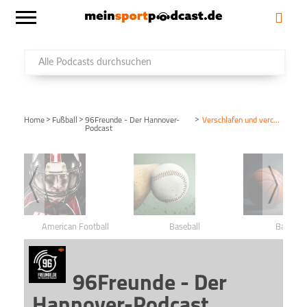
>
>
>
Home
Fußball
96Freunde - Der Hannover-
Verschlafen und vercoacht
Podcast
American Football
Baseball
Basketba
96Freunde - Der
Hannover-Podcast