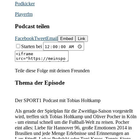
Podkicker
Playerfm
Podcast teilen
Facebook
Tweet
Email
Embed
Link
Starten bei
Teile diese Folge mit deinen Freunden
Thema der Episode
Der SPORT1 Podcast mit Tobias Holtkamp
Als gerade der Spielplan für die Zweitliga-Saison vorgestellt
wird, treffen sich Tobias Holtkamp und Oliver Pocher in Köln
- um einmal schnell um die Fußball-Welt zu reisen. Pocher
eint alles: Liebe für Hannover 96, große Emotionen 2014 in
Brasilien und jede Menge Erlebnisse und Erinnerungen an
Lars Stindl, Lukas Podolski oder Toni Kroos. Tennis-Siege