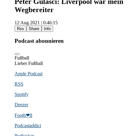
Peter Gulasci: Liverpool war mein
Wegbereiter
12 Aug 2021 | 0:46:15
Rss
Share
Info
Podcast abonnieren
Fußball
Lieber Fußball
Apple Podcast
RSS
Spotify
Deezer
Footb❤ll
Podcast­addict
Podkicker