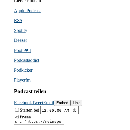
Lieber Fußball
Apple Podcast
RSS
Spotify
Deezer
Footb❤ll
Podcast­addict
Podkicker
Playerfm
Podcast teilen
Facebook
Tweet
Email
Embed
Link
Starten bei