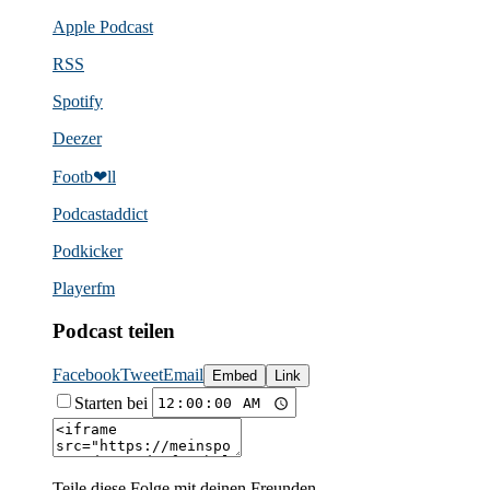
Apple Podcast
RSS
Spotify
Deezer
Footb❤ll
Podcast­addict
Podkicker
Playerfm
Podcast teilen
Facebook
Tweet
Email
Embed
Link
Starten bei
Teile diese Folge mit deinen Freunden