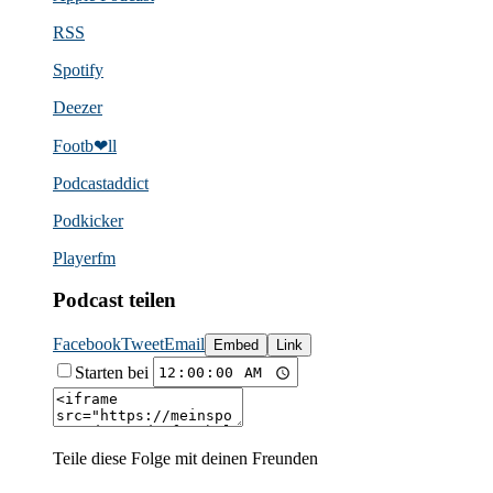
RSS
Spotify
Deezer
Footb❤ll
Podcast­addict
Podkicker
Playerfm
Podcast teilen
Facebook
Tweet
Email
Embed
Link
Starten bei
Teile diese Folge mit deinen Freunden