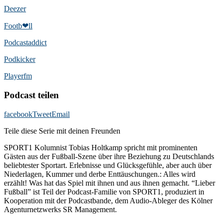
Deezer
Footb❤ll
Podcast­addict
Podkicker
Playerfm
Podcast teilen
facebook
Tweet
Email
Teile diese Serie mit deinen Freunden
SPORT1 Kolumnist Tobias Holtkamp spricht mit prominenten
Gästen aus der Fußball-Szene über ihre Beziehung zu Deutschlands
beliebtester Sportart. Erlebnisse und Glücksgefühle, aber auch über
Niederlagen, Kummer und derbe Enttäuschungen.: Alles wird
erzählt! Was hat das Spiel mit ihnen und aus ihnen gemacht. “Lieber
Fußball” ist Teil der Podcast-Familie von SPORT1, produziert in
Kooperation mit der Podcastbande, dem Audio-Ableger des Kölner
Agenturnetzwerks SR Management.