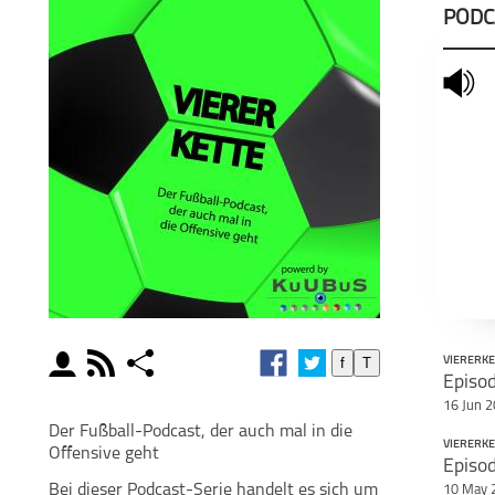
PODC
mute
moderator
rss
share
f
T
VIERERK
schließen
16 Jun 
MODERATOREN
PODCAST ABONNIEREN
POD
Der Fußball-Podcast, der auch mal in die
VIERERK
Offensive geht
Episod
facebook
Bei dieser Podcast-Serie handelt es sich um
10 May 