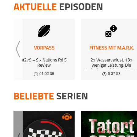
15 Mar 
AKTUELLE
EPISODEN
VIERERK
Episo
8 Mar 2
VIERERK
1 Mar 2
VORPASS
FITNESS MIT M.A.R.K.
VIERERK
#279 – Six Nations Rd 5
2% Wasserverlust, 13%
Episo
Review
weniger Leistung: Die
Hydrations-Gleichung (#563
15 Feb 
01:02:39
0:37:53
BELIEBTE
SERIEN