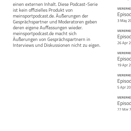
einen externen Inhalt. Diese Podcast-Serie
VIERERK
ist kein offizielles Produkt von
Teile diese Se
meinsportpodcast.de. Äußerungen der
Mary Pfahl
3 May 2
Gesprächspartner und Moderatoren geben
Viererkette
deren eigene Auffassungen wieder.
VIERERK
meinsportpodcast.de macht sich
Äußerungen von Gesprächspartnern in
26 Apr 
Interviews und Diskussionen nicht zu eigen.
VIERERK
Episo
19 Apr 
VIERERK
Episod
5 Apr 2
VIERERK
Episod
22 Mar 
VIERERK