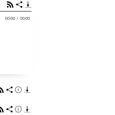
RSS
Share
00:00
/
00:00
PODCAST TEILEN
Facebook
Tweet
Email
Embed
RSS
Spotify
r
Footb❤ll
Link
Starten bei
Rss
Share
Info
Teile diese Folge mit deinen Freunden
THEMA DER EPISO
PODCAST TEILEN
Rss
Share
Info