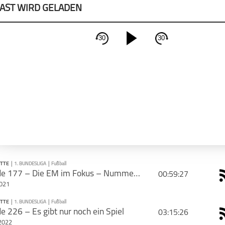
AST WIRD GELADEN
30
30
schließen
PODCAST ABONNIEREN
Apple Podcast
Deeze
ETTE
|
1. BUNDESLIGA
|
Fußball
Episode 177 – Die EM im Fokus – Nummer 5
00:59:27
2021
CAST TEILEN
ETTE
|
1. BUNDESLIGA
|
Fußball
PODCAST ABONNIEREN
e 226 – Es gibt nur noch ein Spiel
03:15:26
Tweet
Email
2022