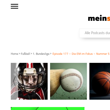
>
>
>
Home
Fußball
1. Bundesliga
Episode 177 – Die EM im Fokus – Nummer 5