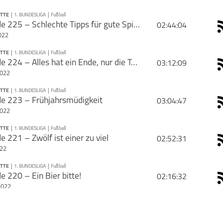
ETTE
|
1. BUNDESLIGA
|
Fußball
PODCAST ABONNIEREN
Episode 225 – Schlechte Tipps für gute Spiele
02:44:04
rie mit deinen Freunden
022
ETTE
|
1. BUNDESLIGA
|
Fußball
PODCAST ABONNIEREN
Episode 224 – Alles hat ein Ende, nur die Tabelle zwei
03:12:09
2022
1. Bundesliga
Fußball
Viererkette
ETTE
|
1. BUNDESLIGA
|
Fußball
PODCAST ABONNIEREN
de 223 – Frühjahrsmüdigkeit
03:04:47
2022
1. Bundesliga
Fußball
Viererkette
ETTE
|
1. BUNDESLIGA
|
Fußball
PODCAST ABONNIEREN
e 221 – Zwölf ist einer zu viel
02:52:31
schließen
022
1. Bundesliga
Fußball
Viererkette
ETTE
|
1. BUNDESLIGA
|
Fußball
PODCAST ABONNIEREN
e 220 – Ein Bier bitte!
02:16:32
schließen
2022
1. Bundesliga
Fußball
Viererkette
ETTE
|
1. BUNDESLIGA
|
Fußball
PODCAST ABONNIEREN
Episode 219 – Ein neuer mann in Spree-Athen
02:01:22
schließen