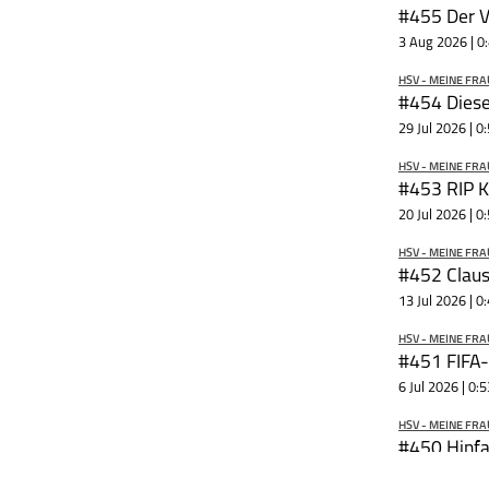
meinsportpodcast.de
Äußerungen von Ges
3 Aug 2026 | 0
in Interviews und Di
zu eigen.
HSV - MEINE FRA
#454 Diese
29 Jul 2026 | 0
HSV - MEINE FRA
#453 RIP K
20 Jul 2026 | 0
HSV - MEINE FRA
#452 Claus
13 Jul 2026 | 0
HSV - MEINE FRA
#451 FIFA-
6 Jul 2026 | 0:
HSV - MEINE FRA
#450 Hinfah
22 Jun 2026 | 0