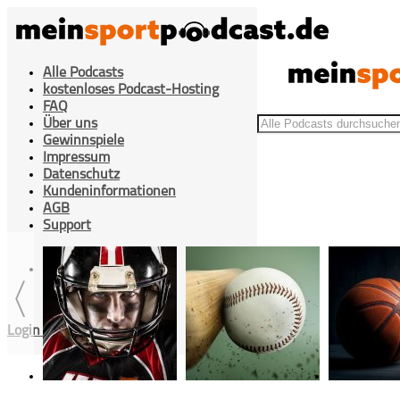
Alle Podcasts
kostenloses Podcast-Hosting
FAQ
Über uns
Gewinnspiele
Impressum
Datenschutz
Kundeninformationen
>
>
#30 Holler die Waldfee
Home
Fußball
AGB
Support
Cookies Einstellung
Login / Registrieren