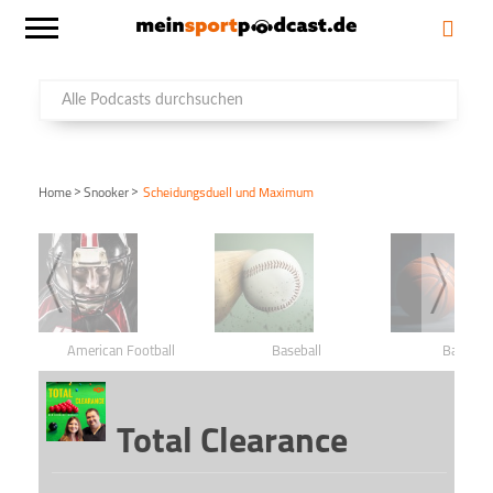
>
>
Home
Snooker
Scheidungsduell und Maximum
American Football
Baseball
Basketba
Total Clearance