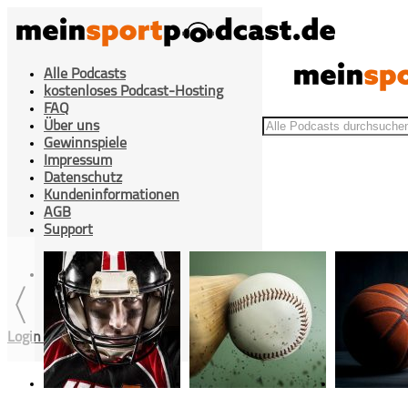
Alle Podcasts
kostenloses Podcast-Hosting
FAQ
Über uns
Gewinnspiele
Impressum
Datenschutz
Kundeninformationen
>
>
Saisonvorschau Teil 1
Home
Fußball
AGB
Support
Cookies Einstellung
Login / Registrieren