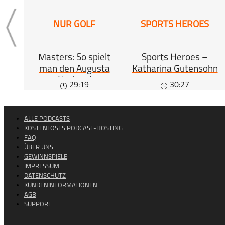
NUR GOLF
SPORTS HEROES
Masters: So spielt
Sports Heroes –
man den Augusta
Katharina Gutensohn
National
29:19
30:27
ALLE PODCASTS
KOSTENLOSES PODCAST-HOSTING
FAQ
ÜBER UNS
GEWINNSPIELE
IMPRESSUM
DATENSCHUTZ
KUNDENINFORMATIONEN
AGB
SUPPORT