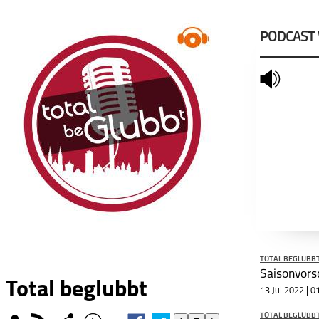
PODCAST
mute
TOTAL BEGLUBB
Saisonvorsc
Total beglubbt
13 Jul 2022 | 0
TOTAL BEGLUBB