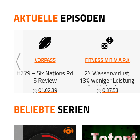
6 Apr 2
GT-TALK 
AKTUELLE
EPISODEN
26 Mar 
FORMULA
16 Mar 
VORPASS
FITNESS MIT M.A.R.K.
#279 – Six Nations Rd
2% Wasserverlust,
5 Review
13% weniger Leistung:
Die Hydrations-
01:02:39
0:37:53
Gleichung (#563)
BELIEBTE
SERIEN