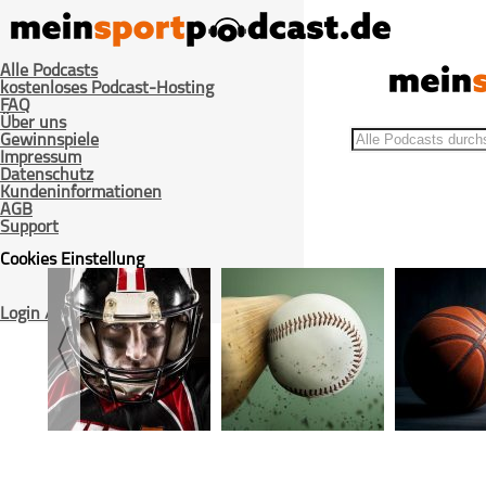
Alle Podcasts
kostenloses Podcast-Hosting
FAQ
Über uns
Gewinnspiele
Impressum
Datenschutz
Kundeninformationen
AGB
>
Home
Beiträge getaggt "Teamorder"
Support
Cookies Einstellung
Login / Registrieren