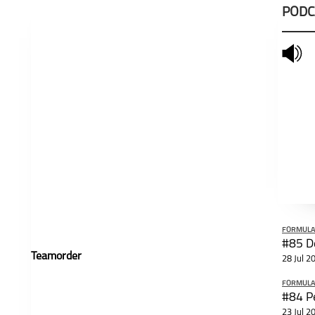
PODC
mute
schließen
FORMULA
#85 De
Teamorder
28 Jul 2
FORMULA
23 Jul 2