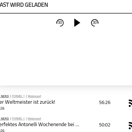
AST WIRD GELADEN
30
30
schließen
PODCAST ABONNIEREN
Apple Podcast
Deeze
 NERD
|
FORMEL 1
|
Motorsport
r Weltmeister ist zurück!
56:26
026
 NERD
|
FORMEL 1
|
Motorsport
PODCAST ABONNIEREN
#84 Perfektes Antonelli Wochenende bei Worstcase-Szenario von George Russell
50:02
026