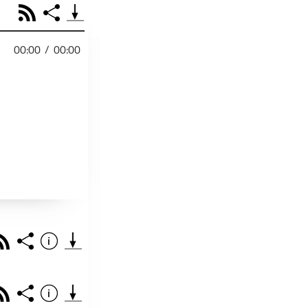
RSS
Share
00:00
/
00:00
PODCAST TEILEN
Facebook
Tweet
Email
Embed
RSS
Spotify
r
Footb❤ll
Link
Starten bei
Rss
Share
Info
Teile diese Folge mit deinen Freunden
THEMA DER EPISO
PODCAST TEILEN
Rss
Share
Info