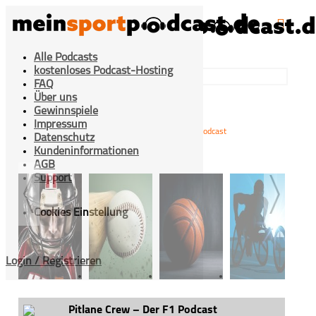
Alle Podcasts
kostenloses Podcast-Hosting
FAQ
Über uns
Gewinnspiele
Impressum
>
>
Pitlane Crew – Der F1 Podcast
Home
Motorsport
Datenschutz
Kundeninformationen
AGB
Support
Cookies Einstellung
Login / Registrieren
American
Baseball
Basketball
Behinderten­
Football
sport
Pitlane Crew – Der F1 Podcast