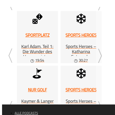
SPORTPLATZ
SPORTS HEROES
CH
Karl Adam, Teil 1:
Sports Heroes –
Z
Die Wunder des
Katharina
Re
Hexenmeisters
Gutensohn
19:54
30:27
NUR GOLF
SPORTS HEROES
SP
Kaymer & Langer
Sports Heroes –
Sp
über das Masters
Michael Rösch
ALLE PODCASTS