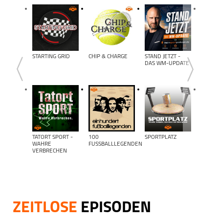
Podcas
STARTING GRID
CHIP & CHARGE
STAND JETZT -
TOTAL
DAS WM-UPDATE
CLEAR
TATORT SPORT -
100
SPORTPLATZ
WERDE
WAHRE
FUSSBALLLEGENDEN
- FUSSB
VERBRECHEN
ANTALK
EBENS
ZEITLOSE
EPISODEN