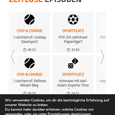
ZEITLOSE
EPISODEN
CHIP & CHARGE
SPORTPLATZ
SPOR
Zwischenruf: Lindsay
FFP: Ein zahnloser
Porträt: 
Davenport
Papiertiger?
– Der
Al
40:12
32:53
CHIP & CHARGE
SPORTPLATZ
NUR
Zwischenruf: Referee
Interview mit Karl-
Kaymer &
Miriam Bley
Adam-Experte Timo
das 
Reinke
39:16
24:21
Wir verwenden Cookies, um dir die bestmögliche Erfahrung auf
unserer Website zu bieten.
ALLE PODCASTS
KOSTENLOSES PODCAST-HOSTING
FAQ
Du kannst mehr darüber erfahren, welche Cookies wir
ÜBER UNS
GEWINNSPIELE
IMPRESSUM
DATENSCHUTZ
verwenden, oder sie unter
Einstellungen
deaktivieren.