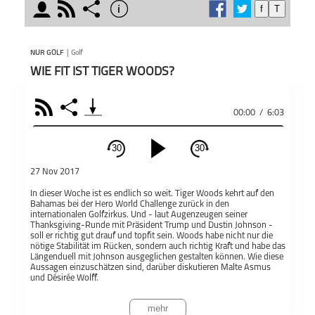
moderator
rss
share
info
f
T
schließen
wöche
MODERATOREN
PODCAST ABONNIEREN
Das G
NUR GOLF
|
Golf
und D
WIE FIT IST TIGER WOODS?
alles
und LE
RSS
Share
klein
00:00
/
6:03
den Oh
Teile
Malte Asmus
Désirée Wolff
Nur Golf
Äußer
30
30
schließen
Gespr
27 Nov 2017
Moder
PODCAST ABONNIEREN
Auffa
In dieser Woche ist es endlich so weit. Tiger Woods kehrt auf den
https
Bahamas bei der Hero World Challenge zurück in den
Fac
internationalen Golfzirkus. Und - laut Augenzeugen seiner
sich 
Thanksgiving-Runde mit Präsident Trump und Dustin Johnson -
Gespr
soll er richtig gut drauf und topfit sein. Woods habe nicht nur die
und Di
Apple Podcast
nötige Stabilität im Rücken, sondern auch richtig Kraft und habe das
Längenduell mit Johnson ausgeglichen gestalten können. Wie diese
Aussagen einzuschätzen sind, darüber diskutieren Malte Asmus
Golf
Nur Golf
und Désirée Wolff.
Teil
Deezer
mehr
Dieser Podcast wird vermarktet von der Podcastbude.