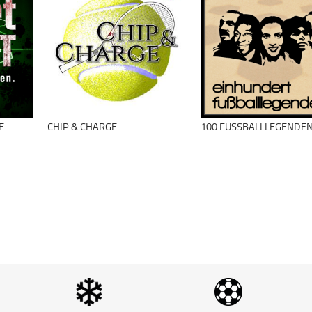
Golf
Golfstunde –
Golftraining zum
Anhören (Golf
schließen
Podcast)
Golf
Golfstunde –
Golftraining zum
Anhören (Golf
schließen
Podcast)
E
CHIP & CHARGE
100 FUSSBALLLEGENDEN
schließen