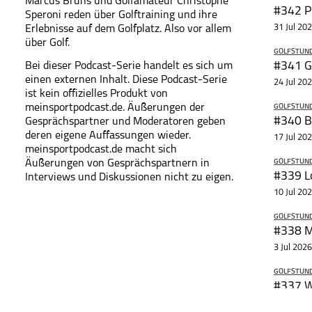
Marcus Bruns und Golfamateur Christophe
#342 Pu
Speroni reden über Golftraining und ihre
facebook
31 Jul 20
Erlebnisse auf dem Golfplatz. Also vor allem
über Golf.
GOLFSTUND
Bei dieser Podcast-Serie handelt es sich um
#341 G
Teile diese Ser
einen externen Inhalt. Diese Podcast-Serie
Golfstunde –
24 Jul 20
Golftraining zum
ist kein offizielles Produkt von
Anhören (Golf
meinsportpodcast.de. Äußerungen der
GOLFSTUND
Podcast)
#340 B
Gesprächspartner und Moderatoren geben
deren eigene Auffassungen wieder.
17 Jul 20
meinsportpodcast.de macht sich
Äußerungen von Gesprächspartnern in
GOLFSTUND
#339 L
Interviews und Diskussionen nicht zu eigen.
10 Jul 20
GOLFSTUND
#338 M
3 Jul 2026
GOLFSTUND
#337 W
26 Jun 20