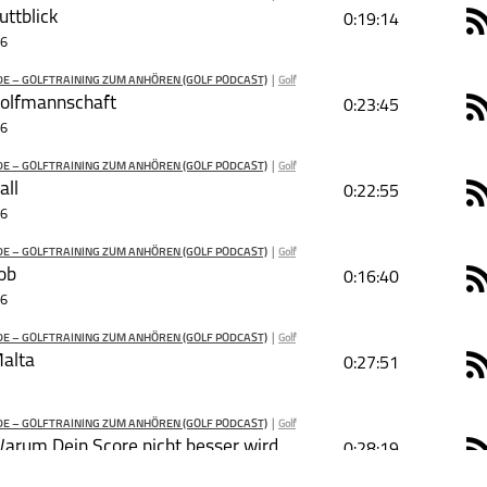
PODCAST ABONNIEREN
ttblick
0:19:14
R
Tweet
Email
26
E – GOLFTRAINING ZUM ANHÖREN (GOLF PODCAST)
|
Golf
PODCAST ABONNIEREN
olfmannschaft
ie mit deinen Freunden
0:23:45
R
26
E – GOLFTRAINING ZUM ANHÖREN (GOLF PODCAST)
|
Golf
PODCAST ABONNIEREN
all
0:22:55
R
26
Golf
Golfstunde –
Golftraining zum
Anhören (Golf
E – GOLFTRAINING ZUM ANHÖREN (GOLF PODCAST)
|
Golf
Podcast)
PODCAST ABONNIEREN
ob
0:16:40
R
26
Golf
Golfstunde –
Golftraining zum
Anhören (Golf
E – GOLFTRAINING ZUM ANHÖREN (GOLF PODCAST)
|
Golf
schließen
Podcast)
PODCAST ABONNIEREN
alta
0:27:51
R
Golf
Golfstunde –
Golftraining zum
Anhören (Golf
E – GOLFTRAINING ZUM ANHÖREN (GOLF PODCAST)
|
Golf
schließen
Podcast)
PODCAST ABONNIEREN
arum Dein Score nicht besser wird
0:28:19
R
26
Golf
Golfstunde –