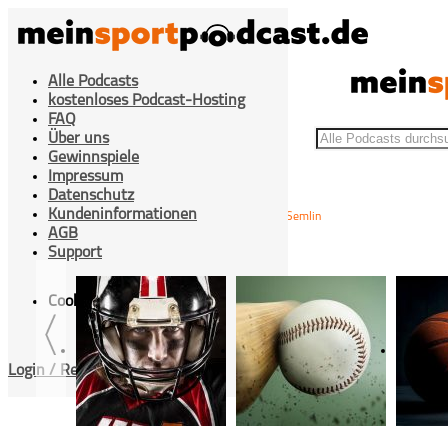
Alle Podcasts
kostenloses Podcast-Hosting
FAQ
Über uns
Gewinnspiele
Impressum
Datenschutz
Kundeninformationen
>
>
#75 Live-Podcast: Golfrunde in Semlin
Home
Golf
AGB
Support
Cookies Einstellung
Login / Registrieren