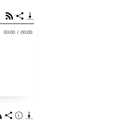
RSS
Share
00:00
/
00:00
PODCAST TEILEN
Facebook
Tweet
Email
Embed
RSS
Spotify
Link
Footb❤ll
Starten bei
ss
Share
Info
Teile diese Folge mit deinen Freunden