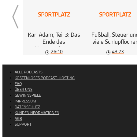
SPORTPLATZ
SPORTPLATZ
Karl Adam, Teil 3: Das
Fußball, Steuer un
Ende des
viele Schlupflöche
Hexenmeisters
26:10
43:23
ALLE PODCASTS
KOSTENLOSES PODCAST-HOSTING
FAQ
ÜBER UNS
GEWINNSPIELE
IMPRESSUM
DATENSCHUTZ
KUNDENINFORMATIONEN
AGB
SUPPORT