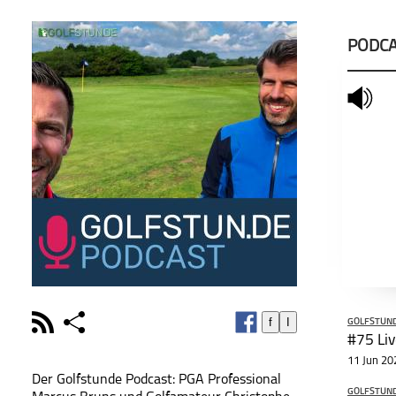
PODCA
mute
rss
share
f
I
GOLFSTUND
schließen
#75 Liv
11 Jun 20
PODCAST ABONNIEREN
PODCA
Der Golfstunde Podcast: PGA Professional
GOLFSTUND