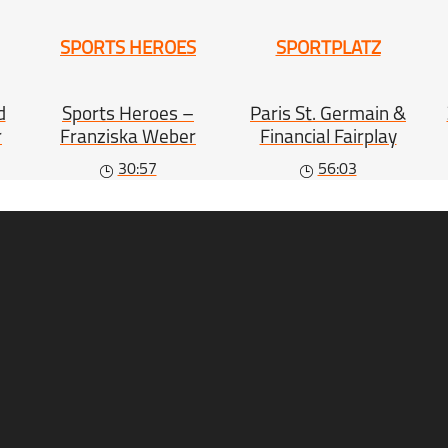
SPORTS HEROES
SPORTPLATZ
d
Sports Heroes –
Paris St. Germain &
r
Franziska Weber
Financial Fairplay
30:57
56:03