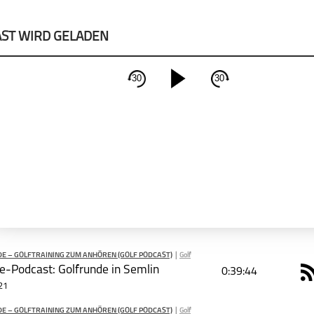
ST WIRD GELADEN
30
30
schließen
PODCAST ABONNIEREN
Apple Podcast
Deezer
E – GOLFTRAINING ZUM ANHÖREN (GOLF PODCAST)
|
Golf
e-Podcast: Golfrunde in Semlin
0:39:44
R
21
ST TEILEN
E – GOLFTRAINING ZUM ANHÖREN (GOLF PODCAST)
|
Golf