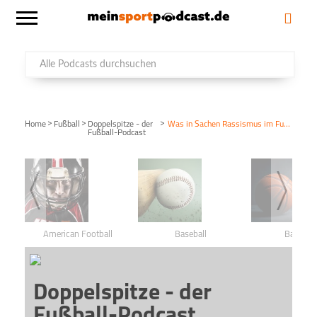
>
>
>
Home
Fußball
Doppelspitze - der
Was in Sachen Rassismus im Fußball noch immer schief läuft
Fußball-Podcast
American Football
Baseball
Basketba
Doppelspitze - der
Fußball-Podcast