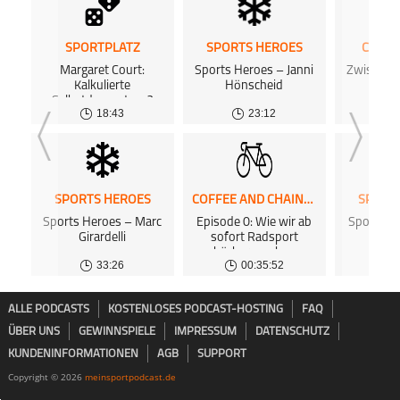
SPORTPLATZ
SPORTS HEROES
CHIP 
Margaret Court:
Sports Heroes – Janni
Zwischen
Kalkulierte
Hönscheid
Ku
Selbstdemontage?
18:43
23:12
SPORTS HEROES
COFFEE AND CHAINRINGS PODCAST
SPORT
Sports Heroes – Marc
Episode 0: Wie wir ab
Sports H
Girardelli
sofort Radsport
We
hörbar machen
33:26
00:35:52
ALLE PODCASTS
KOSTENLOSES PODCAST-HOSTING
FAQ
ÜBER UNS
GEWINNSPIELE
IMPRESSUM
DATENSCHUTZ
KUNDENINFORMATIONEN
AGB
SUPPORT
Copyright © 2026
meinsportpodcast.de