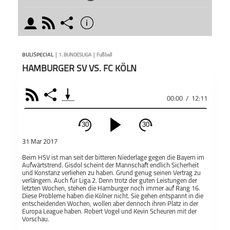
moderator
rss
share
info
schließen
wöche
MODERATOREN
PODCAST ABONNIEREN
Mit d
BULISPECIAL
|
1. BUNDESLIGA
|
Fußball
hier d
HAMBURGER SV VS. FC KÖLN
Deuts
komme
RSS
Share
Partie
00:00
/
12:11
Zu je
Teile
Julius Eid
Julius
BuLiSpecial - Die
Bundesliga-
30
30
Parti
Vorschau
schließen
der G
31 Mar 2017
einen 
PODCAST ABONNIEREN
abonn
Beim HSV ist man seit der bitteren Niederlage gegen die Bayern im
Aufwärtstrend. Gisdol scheint der Mannschaft endlich Sicherheit
Fac
und Konstanz verliehen zu haben. Grund genug seinen Vertrag zu
Äußer
verlängern. Auch für Liga 2. Denn trotz der guten Leistungen der
Gespr
letzten Wochen, stehen die Hamburger noch immer auf Rang 16.
Moder
Apple 
Diese Probleme haben die Kölner nicht. Sie gehen entspannt in die
entscheidenden Wochen, wollen aber dennoch ihren Platz in der
Auffa
Europa League haben. Robert Vogel und Kevin Scheuren mit der
https
1. Bundesliga
BuLiSpecial
Fußball
Vorschau.
sich 