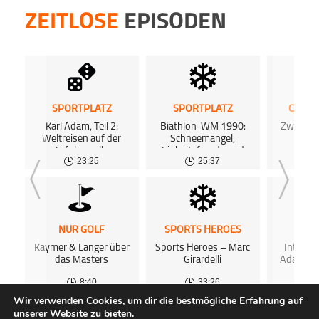
ZEITLOSE
EPISODEN
SPORTPLATZ
SPORTPLATZ
CHIP 
Karl Adam, Teil 2:
Biathlon-WM 1990:
Zwischen
Weltreisen auf der
Schneemangel,
S
Erfolgswelle
Einheitsfreude und
23:25
25:37
Zukunftsängste
NUR GOLF
SPORTS HEROES
SPOR
Kaymer & Langer über
Sports Heroes – Marc
Intervie
das Masters
Girardelli
Adam-Ex
R
8:40
33:26
Wir verwenden Cookies, um dir die bestmögliche Erfahrung auf
unserer Website zu bieten.
ALLE PODCASTS
KOSTENLOSES PODCAST-HOSTING
FAQ