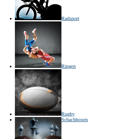
Radsport
Ringen
Rugby
Schachboxen