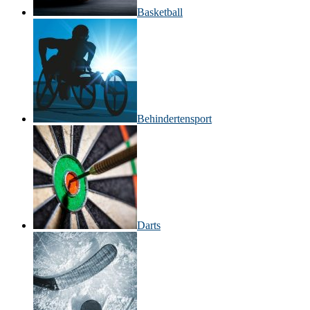
Basketball
Behinderten­sport
Darts