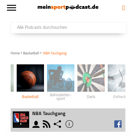
>
>
Home
Basketball
NBA Tauchgang
Behinderten­
ball
Basketball
Darts
Eishockey
sport
NBA Tauchgang
moderator
rss
share
info
schließen