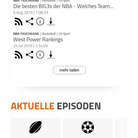
NBA TAUCHGANG
|
Basketball
|
US-Sport
Du mö
inform
Podk
PODCAST ABONNIEREN
komme
Die besten BIG3s der NBA - Welches Team stellt das stärkste Star-Trio?
hosten
Dort 
Viel S
5 Aug 2019 | 1:08:33
Dann 
kost
Außer
Dee
Basketball
NBA Tauchgang
US-Sport
Folgt
inform
kost
Face
eine D
Teile
Rss
Share
Info
Folge
schließen
mir u
Dort 
Podca
De'Aa
Arne 
Apple 
kost
Die 
Top 3
NBA TAUCHGANG
|
Basketball
|
US-Sport
kost
Podk
Simmo
PODCAST ABONNIEREN
Saison
West Power Rankings
Podca
Leagu
24 Jul 2019 | 1:14:59
Folgt
Dee
seine 
Dies
Basketball
NBA Tauchgang
US-Sport
check
Face
Teile
Rss
Share
Info
Simmon
Folge
Podca
schließen
Chann
In die
paar T
Apple 
www.p
Folgt 
die 1
gewor
Agent
Podk
mehr laden
PODCAST ABONNIEREN
Saiso
Folgt
Distri
Stars
check
Dee
Entsc
Chann
Du mö
Basketball
NBA Tauchgang
US-Sport
Face
Teile
Folgt 
Folge
Dies
hosten
Arne 
Apple 
Podca
Dann 
die P
www.p
inform
Podk
AKTUELLE
EPISODEN
Welch
Agent
Dort 
Dies
Playof
Distri
kost
Podca
Dies
Dee
kost
Basketball
NBA Tauchgang
US-Sport
www.p
Podca
Das P
Teile
Du mö
Podca
Agent
www.p
ihr im
Apple 
hosten
Distri
Agent
Dann 
Aboni
Distri
Podk