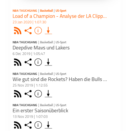
– NBA-Podcast
Podk
Produktion, Vermarktung, Distribution und Hosting.
NBA TAUCHGANG
|
Basketball
|
US-Sport
Du möchtest deinen Podcast auch kostenlos hosten und damit
Load of a Champion - Analyse der LA Clippers
Geld verdienen?
23 Jan 2020 | 1:07:30
Dann schaue auf
www.kostenlos-hosten.de
und informiere dich.
Dort erhältst du alle Informationen zu unseren kostenlosen
Rss
Share
Info
schließen
Podcast-Hosting-Angeboten. kostenlos-hosten.de ist ein Produkt
der
Podcastbude
.
NBA TAUCHGANG
|
Basketball
|
US-Sport
PODCAST ABONNIEREN
Deepdive Mavs und Lakers
6 Dec 2019 | 1:05:47
Face
Rss
Share
Info
Episo
schließen
"Lob 
Manag
NBA TAUCHGANG
|
Basketball
|
US-Sport
PODCAST ABONNIEREN
Franc
Wie gut sind die Rockets? Haben die Bulls eine Zukunft?
Saison
25 Nov 2019 | 1:12:55
Zeiche
Basketball
NBA Tauchgang
US-Sport
Face
Teile
Rss
Share
Info
Arne u
Folge
schließen
Arne 
Line-u
Apple 
Teams 
NBA TAUCHGANG
|
Basketball
|
US-Sport
PODCAST ABONNIEREN
Alles
Ein erster Saisonüberblick
scout
13 Nov 2019 | 1:07:03
Dee
Einsch
Basketball
NBA Tauchgang
US-Sport
Dies
Face
Teile
Rss
Share
Info
die Te
Episo
schließen
Podca
In un