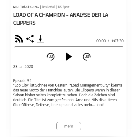
NBA 
PODCAST ABONNIEREN
mit 
NBA TAUCHGANG
|
Basketball
|
US-Sport
Grun
LOAD OF A CHAMPION - ANALYSE DER LA
Line
CLIPPERS
Zahl
Bei 
RSS
Share
Teil
exte
00:00
/
1:07:30
NBA Tauchgang
Basketball
Blunu
Hea
offi
Äuße
30
30
und 
schließen
Auff
23 Jan 2020
mach
PODCAST ABONNIEREN
Gesp
Episode 54
Disk
Fac
"Lob City" ist Schnee von Gestern. "Load Management City" könnte
Let?s go
Mavelous
Szene Isch NBA
Talkin
das neue Motto der Franchise lauten. Die Clippers waren in dieser
Heidelberg
Saison bisher selten komplett zu sehen. Doch die Zeichen sind
Apple 
deutlich. Ein Titel ist zum greifen nah. Arne und Nils diskutieren
über Offense, Defense, Line-ups und vieles mehr… ahoi!
Basketball
NBA Tauchgang
US-Sport
Teil
De
mehr
Dieser Podcast wird vermarktet von der Podcastbude.
Talkin' The Game
Triple Double
Triple Double
www.podcastbu.de
- Full-Service-Podcast-Agentur - Konzeption,