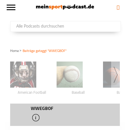
>
Home
Beiträge getaggt "WWEGBOF"
American Football
Baseball
Basketba
WWEGBOF
info
schließen