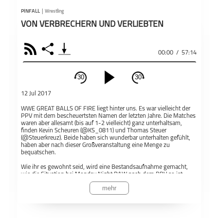
PINFALL
|
Wrestling
VON VERBRECHERN UND VERLIEBTEN
RSS
Share
00:00
/
57:14
30
30
schließen
12 Jul 2017
PODCAST ABONNIEREN
WWE GREAT BALLS OF FIRE liegt hinter uns. Es war vielleicht der
PPV mit dem bescheuertsten Namen der letzten Jahre. Die Matches
Fac
waren aber allesamt (bis auf 1-2 vielleicht) ganz unterhaltsam,
finden Kevin Scheuren (@KS_0811) und Thomas Steuer
(@Steuerkreuz). Beide haben sich wunderbar unterhalten gefühlt,
Apple Podcast
haben aber nach dieser Großveranstaltung eine Menge zu
bequatschen.
Pinfall
Wrestling
Wie ihr es gewohnt seid, wird eine Bestandsaufnahme gemacht,
wie die Situation bei Monday Night RAW nach dem PPV so ist.
Teil
Deezer
Begonnen wird mit dem Main Event und v.a. der Rolle von Samoa
mehr
Joe nach der Niederlage gegen Brock Lesnar. Ist Joe damit jetzt
schon gescheitert? Da gehen die Meinungen auseinander, auch bei
Kevin und Thomas. Wie kann man diese Fehde vielleicht noch am
Podkicker
Leben halten, auch mit Hinblick auf den SummerSlam, der ja am 20.