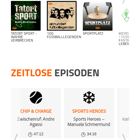
Spaß 
Dies
Podca
www.p
TATORT SPORT -
100
SPORTPLATZ
WERDER BR
Agent
WAHRE
FUSSBALLLEGENDEN
- FUSSBALL F
VERBRECHEN
ANTALK L
Distri
EBENSLANG-
Du mö
hosten
Dann 
inform
ZEITLOSE
EPISODEN
Dort 
kost
kost
Podca
CHIP & CHARGE
SPORTS HEROES
SPOR
Zwischenruf: Andre
Sports Heroes –
Karl Adam
Agassi
Manuela Schmermund
End
Hexen
47:12
34:16