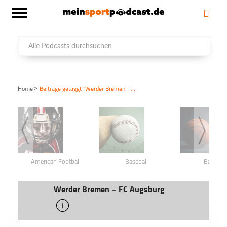
>
Home
Beiträge getaggt "Werder Bremen – FC Augsburg"
American Football
Baseball
Basketba
Werder Bremen – FC Augsburg
info
schließen