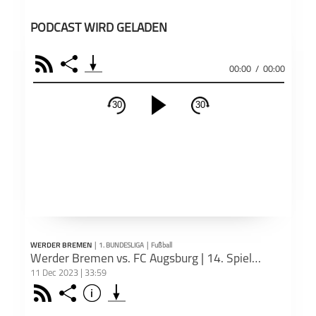
PODCAST WIRD GELADEN
RSS
Share
00:00
/
00:00
30
30
schließen
PODCAST ABONNIEREN
Fac
Apple Podcast
RSS
WERDER BREMEN
|
1. BUNDESLIGA
|
Fußball
Teil
Deezer
Footb❤ll
Werder Bremen vs. FC Augsburg | 14. Spieltag | 2:0 | Spielbericht
11 Dec 2023 | 33:59
Rss
Share
Info
schließen
Podkicker
Playerfm