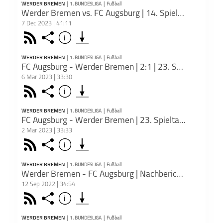
WERDER BREMEN
|
1. BUNDESLIGA
|
Fußball
PODCAST ABONNIEREN
Werder Bremen vs. FC Augsburg | 14. Spieltag | Vorbericht
7 Dec 2023 | 41:11
Werder
Face
Rss
Share
Info
Moin,
schließen
Bremen
WERDER BREMEN
|
1. BUNDESLIGA
|
Fußball
Theme
PODCAST ABONNIEREN
FC Augsburg - Werder Bremen | 2:1 | 23. Spieltag - Nachbericht
- WER
- Duc
6 Mar 2023 | 33:30
- Zet
Werder
1. Bundesliga
Fußball
Werder Bremen
Winte
Face
Teile
Rss
Share
Info
Moin,
schließen
- Star
Bremen
- Kown
Apple 
- kuri
WERDER BREMEN
|
1. BUNDESLIGA
|
Fußball
Theme
- Sta
PODCAST ABONNIEREN
FC Augsburg - Werder Bremen | 23. Spieltag - Vorbericht
- ents
- eno
Links
2 Mar 2023 | 33:33
- Scha
Dee
FC Au
1. Bundesliga
Fußball
Werder Bremen
- ab 0
Face
-
htt
Teile
Rss
Share
Info
zum 23
schließen
- Was 
2023-
Moin,
- Wie 
Apple 
-
Bremen
- Vors
https
WERDER BREMEN
|
1. BUNDESLIGA
|
Fußball
Podk
PODCAST ABONNIEREN
2024/
Werder Bremen - FC Augsburg | Nachbericht - 6. Spieltag
23. S
Links
augsb
12 Sep 2022 | 34:54
-
Ergeb
Dee
-
htt
notwen
FC Au
1. Bundesliga
Fußball
Werder Bremen
Tor
Face
augsb
Teile
Rss
Share
Info
erst-l
23. Sp
schließen
Karte
-
h
Moin,
Apple 
absti
will-u
Bremen
THEM
WERDER BREMEN
|
1. BUNDESLIGA
|
Fußball
-
ht
Podk
- wie