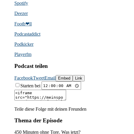
Spotify
Deezer
Footb❤ll
Podcast­addict
Podkicker
Playerfm
Podcast teilen
Facebook
Tweet
Email
Embed
Link
Starten bei
Teile diese Folge mit deinen Freunden
Thema der Episode
450 Minuten ohne Tore. Was jetzt?