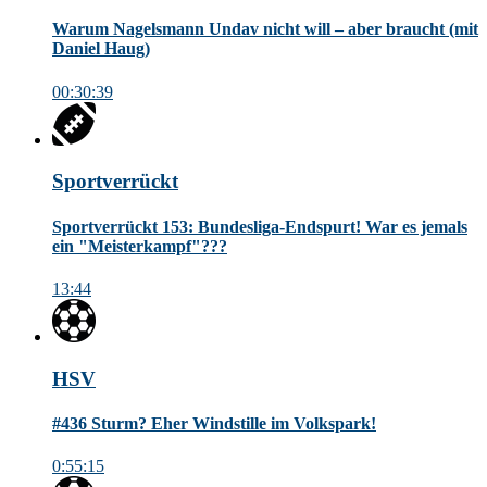
Warum Nagelsmann Undav nicht will – aber braucht (mit
Daniel Haug)
00:30:39
Sportverrückt
Sportverrückt 153: Bundesliga-Endspurt! War es jemals
ein "Meisterkampf"???
13:44
HSV
#436 Sturm? Eher Windstille im Volkspark!
0:55:15