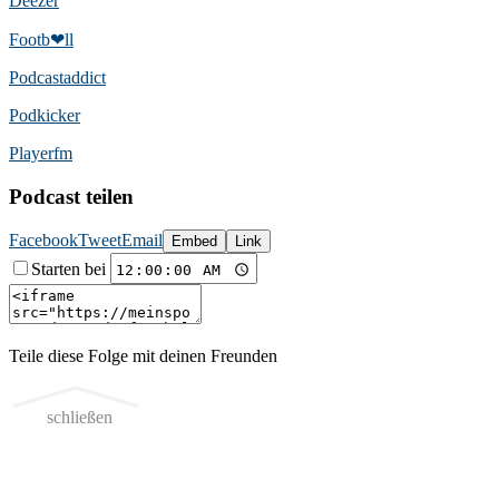
Deezer
Footb❤ll
Podcast­addict
Podkicker
Playerfm
Podcast teilen
Facebook
Tweet
Email
Embed
Link
Starten bei
Teile diese Folge mit deinen Freunden
schließen