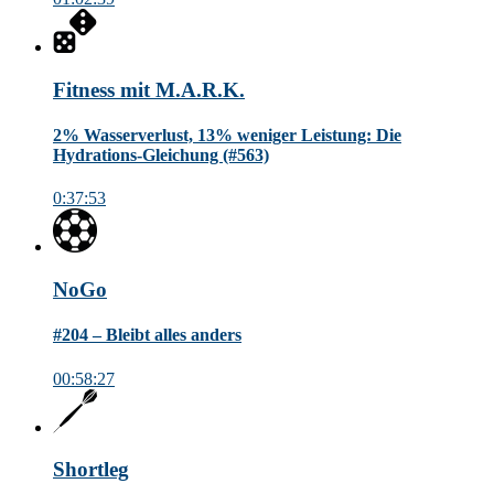
Fitness mit M.A.R.K.
2% Wasserverlust, 13% weniger Leistung: Die
Hydrations-Gleichung (#563)
0:37:53
NoGo
#204 – Bleibt alles anders
00:58:27
Shortleg