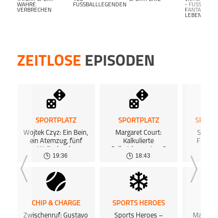
WAHRE
FUSSBALLLEGENDEN
- FUSSBALL F
VERBRECHEN
ANTALK L
EBENSLANG-
ZEITLOSE
EPISODEN
SPORTPLATZ
SPORTPLATZ
SPORT
Wojtek Czyz: Ein Bein,
Margaret Court:
Sports
ein Atemzug, fünf
Kalkulierte
Franzi
Weltrekorde
Selbstdemontage?
19:36
18:43
CHIP & CHARGE
SPORTS HEROES
SPOR
Zwischenruf: Gustavo
Sports Heroes –
Maurice G