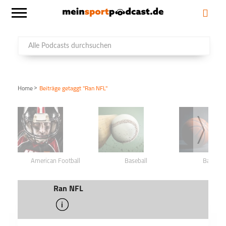
>
Home
Beiträge getaggt "Ran NFL"
American Football
Baseball
Basketba
Ran NFL
info
schließen