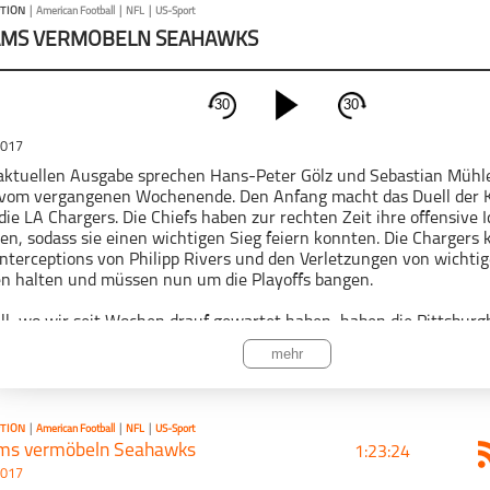
TION
|
American Football
|
NFL
|
US-Sport
AMS VERMÖBELN SEAHAWKS
30
30
schließen
2017
PODCAST ABONNIEREN
 aktuellen Ausgabe sprechen Hans-Peter Gölz und Sebastian Mühle
 vom vergangenen Wochenende. Den Anfang macht das Duell der K
die LA Chargers. Die Chiefs haben zur rechten Zeit ihre offensive 
en, sodass sie einen wichtigen Sieg feiern konnten. Die Chargers
Interceptions von Philipp Rivers und den Verletzungen von wichtig
n halten und müssen nun um die Playoffs bangen.
American Football
Interception
NFL
US-Sp
ll, wo wir seit Wochen drauf gewartet haben, haben die Pittsburg
gegen die New England Patriots verloren. Die Steelers hätten woh
mehr
en Antonio Brown das Spiel gewonnen, da sie die bessere Mannsc
n jedoch Rob Gronkowski im entscheidenden Drive nicht stoppen, 
wichtigen Sieg feiern konnten.
TION
|
American Football
|
NFL
|
US-Sport
 knappen Spiel zwischen den Oakland Raiders und den Dallas Cow
ms vermöbeln Seahawks
1:23:24
verse Entscheidungen. Zum einen entschied eine gefaltete Karte 
2017
Down. Zum anderen sorgt auch der Fumble von Derek Carr, wo der B