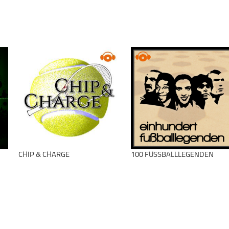
rhältst du alle Informationen zu unseren kostenlosen Podcast-Ho
los-hosten.de ist ein Produkt der
Podcastbude
.
CHIP & CHARGE
100 FUSSBALLLEGENDEN