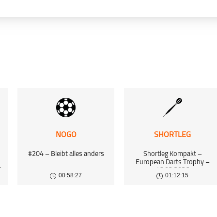
Einfach nur Sport
Mixed-Sport
NOGO
SHORTLEG
schließen
#204 – Bleibt alles anders
Shortleg Kompakt –
European Darts Trophy –
)
16.03.2026
00:58:27
01:12:15