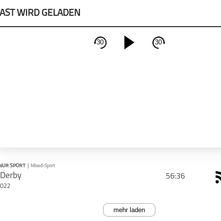
AST WIRD GELADEN
30
30
schließen
PODCAST ABONNIEREN
Apple Podcast
Deeze
NUR SPORT
|
Mixed-Sport
 Derby
56:36
2022
mehr laden
PODCAST ABONNIEREN