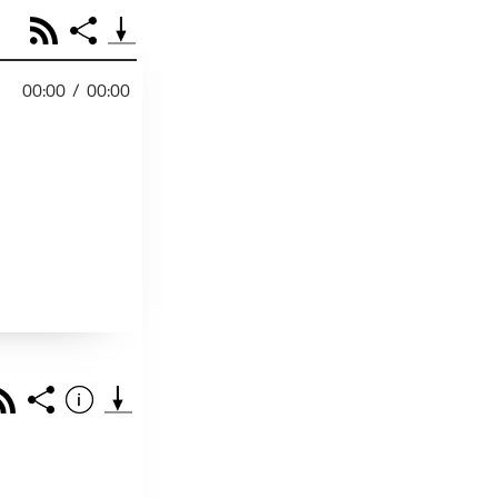
RSS
Share
00:00
/
00:00
PODCAST TEILEN
Facebook
Tweet
Email
Embed
RSS
Spotify
r
Footb❤ll
Link
Starten bei
Rss
Share
Info
Teile diese Folge mit deinen Freunden
THEMA DER EPISO
PODCAST TEILEN