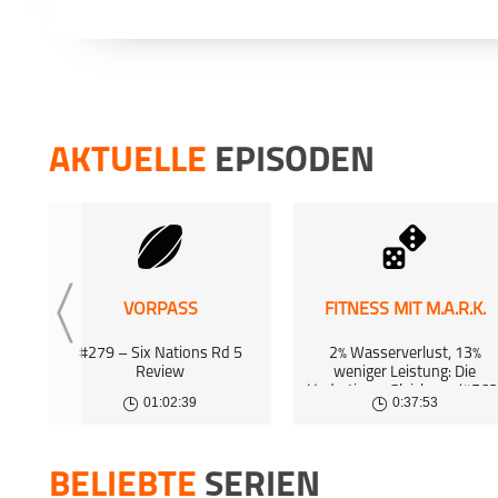
AKTUELLE
EPISODEN
VORPASS
FITNESS MIT M.A.R.K.
#279 – Six Nations Rd 5
2% Wasserverlust, 13%
Review
weniger Leistung: Die
Hydrations-Gleichung (#563
01:02:39
0:37:53
BELIEBTE
SERIEN