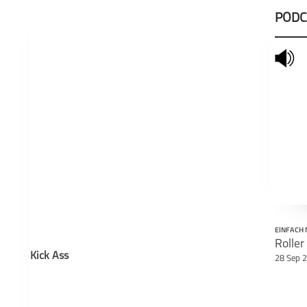
PODC
mute
schließen
EINFACH 
Roller
Kick Ass
28 Sep 