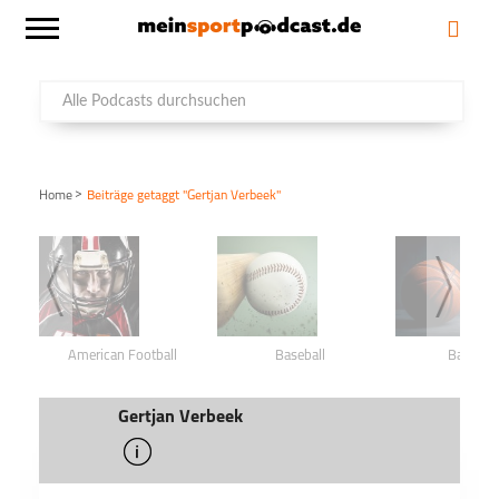
>
Home
Beiträge getaggt "Gertjan Verbeek"
American Football
Baseball
Basketba
Gertjan Verbeek
info
schließen