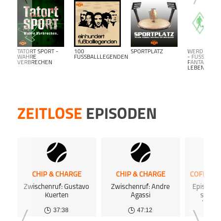
TATORT SPORT -
100
SPORTPLATZ
WERDER BR
WAHRE
FUSSBALLLEGENDEN
- FUSSBALL F
VERBRECHEN
ANTALK L
EBENSLANG-
ZEITLOSE
EPISODEN
CHIP & CHARGE
CHIP & CHARGE
Zwischenruf: Gustavo
Zwischenruf: Andre
Episode 0
Kuerten
Agassi
sofort
hörba
37:38
47:12
0