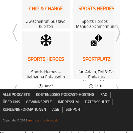
bitt
SPRA
CHIP & CHARGE
SPORTS HEROES
Sprac
und e
kann!
Zwischenruf: Gustavo
Sports Heroes –
Kuerten
Manuela Schmermund
S
Ihr kö
37:38
34:16
und mi
Faceb
Faceb
Twitt
SPORTS HEROES
SPORTPLATZ
Teleg
Mail
YouTu
Sports Heroes –
Karl Adam, Teil 3: Das
P
Katharina Gutensohn
Ende des
Sehr 
Hexenmeisters
iTunes
30:27
26:10
Sterne
ALLE PODCASTS
KOSTENLOSES PODCAST-HOSTING
FAQ
Wenn i
ÜBER UNS
GEWINNSPIELE
IMPRESSUM
DATENSCHUTZ
Rube
wollt,
KUNDENINFORMATIONEN
AGB
SUPPORT
Keep R
Copyright © 2026
meinsportpodcast.de