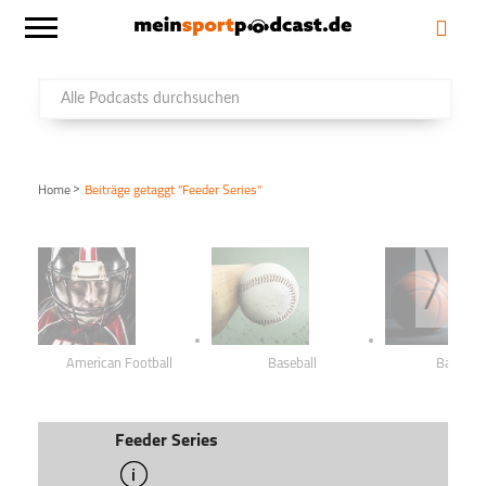
>
Home
Beiträge getaggt "Feeder Series"
American Football
Baseball
Basketba
Feeder Series
info
schließen