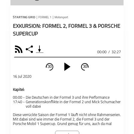
STARTING GRID
|
FORMEL 1
|
Motorsport
EXKURSION: FORMEL 2, FORMEL 3 & PORSCHE
SUPERCUP
RSS
Share
00:00
/
32:27
30
30
schließen
16 Jul 2020
PODCAST ABONNIEREN
Kapitel:
Fac
00:00 -
Die Deutschen in der Formel 3 und ihre Performance
17:40 -
Generationskonflikte in der Formel 2 und Mick Schumacher
voll dabei
Apple 
Diese verrückte Saison der Formel 1 läuft nicht ohne Rahmenserien.
Mit dabei sind wie immer die Formel 2, die Formel 3 und der
Formel 1
Motorsport
Starting Grid
Porsche Mobil 1 Supercup. Grund genug für uns, auch da mal
Teil
draufzuschauen.
De