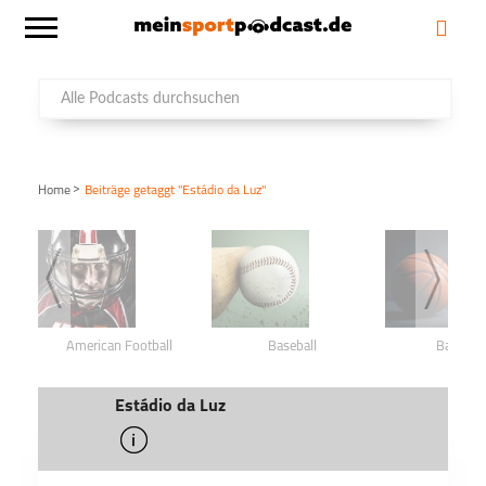
>
Home
Beiträge getaggt "Estádio da Luz"
American Football
Baseball
Basketba
Estádio da Luz
info
schließen