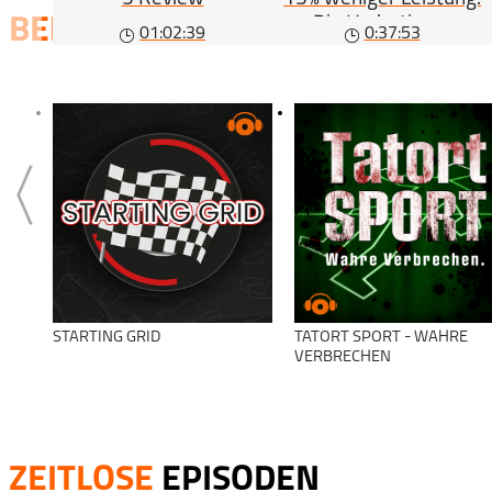
Die Hydrations-
BELIEBTE
SERIEN
01:02:39
0:37:53
Gleichung (#563)
STARTING GRID
TATORT SPORT - WAHRE
VERBRECHEN
ZEITLOSE
EPISODEN