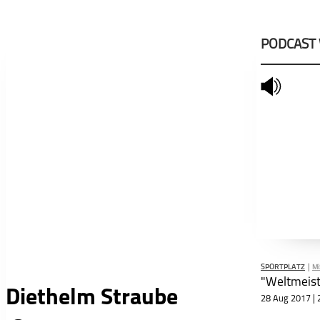
PODCAST
mute
SPORTPLATZ
|
Mi
"Weltmeist
Diethelm Straube
28 Aug 2017 | 