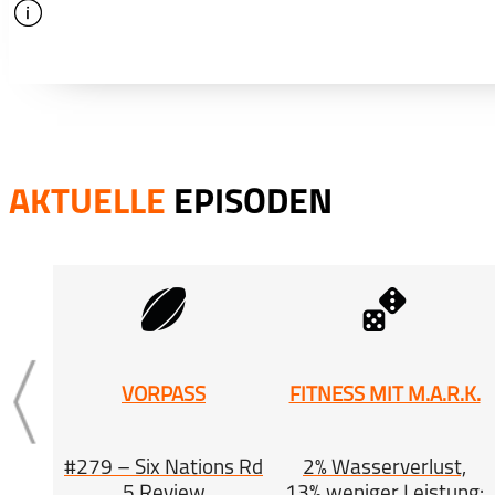
info
schließen
AKTUELLE
EPISODEN
VORPASS
FITNESS MIT M.A.R.K.
#279 – Six Nations Rd
2% Wasserverlust,
5 Review
13% weniger Leistung: