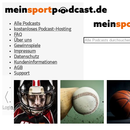
Alle Podcasts
kostenloses Podcast-Hosting
FAQ
Über uns
Gewinnspiele
Impressum
Datenschutz
Kundeninformationen
>
Beiträge getaggt "Diethelm Straube"
Home
AGB
Support
Cookies Einstellung
Login / Registrieren