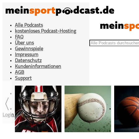
Alle Podcasts
kostenloses Podcast-Hosting
FAQ
Über uns
Gewinnspiele
Impressum
Datenschutz
Kundeninformationen
>
Beiträge getaggt "Chemie"
Home
AGB
Support
Cookies Einstellung
Login / Registrieren