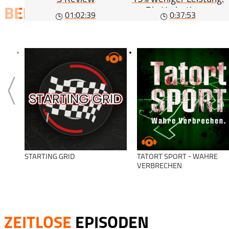
Die Hydrations-
BELIEBTE
SERIEN
01:02:39
0:37:53
Gleichung (#563)
STARTING GRID
TATORT SPORT - WAHRE
VERBRECHEN
ZEITLOSE
EPISODEN