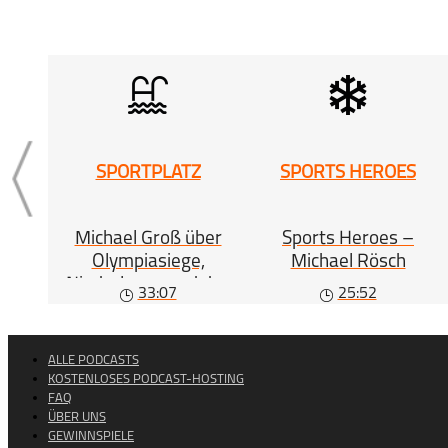
SPORTPLATZ
SPORTS HEROES
Michael Groß über
Sports Heroes –
Olympiasiege,
Michael Rösch
Niederlagen und das
33:07
25:52
Leben
ALLE PODCASTS
KOSTENLOSES PODCAST-HOSTING
FAQ
ÜBER UNS
GEWINNSPIELE