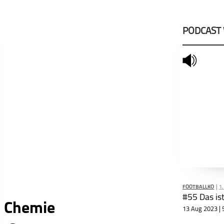
PODCAST
mute
FOOTBALLKO
|
1.
Chemie
13 Aug 2023 | 