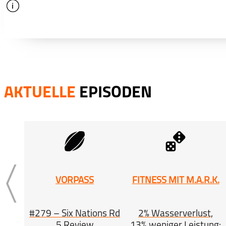
info
schließen
AKTUELLE
EPISODEN
VORPASS
FITNESS MIT M.A.R.K.
#279 – Six Nations Rd
2% Wasserverlust,
5 Review
13% weniger Leistung: