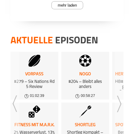
mehr laden
PODCAST ABONNIEREN
Die B
Face
geben
Scheu
zu je
für di
AKTUELLE
EPISODEN
Den A
Münch
1. Bundesliga
BuLiSpecial
Fußball
Nachd
Teile
aus m
Endspu
Apple 
nachg
namha
innerh
VORPASS
NOGO
Reschk
#279 – Six Nations Rd
#204 – Bleibt alles
HB#355 Bi
Dee
"Brazz
Uli H
5 Review
anders
gegen
muss 
Deshalb
kann 
01:02:39
00:58:27
0
Hertha
Schme
Podk
Alons
Spielz
von
m
FC Ba
Meiste
FITNESS MIT M.A.R.K.
SHORTLEG
Was s
#BuLi
2% Wasserverlust, 13%
Shortleg Kompakt –
Beste W