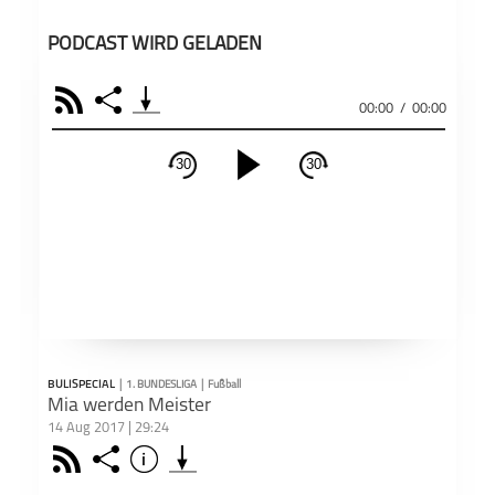
PODCAST WIRD GELADEN
RSS
Share
00:00
/
00:00
30
30
schließen
PODCAST ABONNIEREN
Fac
Apple Podcast
RSS
BULISPECIAL
|
1. BUNDESLIGA
|
Fußball
Teil
Deezer
Footb❤ll
Mia werden Meister
14 Aug 2017 | 29:24
Rss
Share
Info
schließen
Podkicker
Playerfm