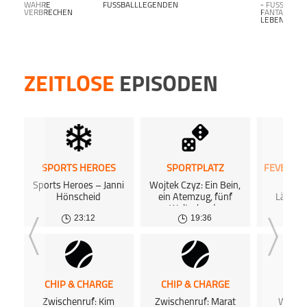
WAHRE
FUSSBALLLEGENDEN
- FUSSBALL F
VERBRECHEN
ANTALK L
EBENSLANG-
ZEITLOSE
EPISODEN
SPORTS HEROES
SPORTPLATZ
Sports Heroes – Janni
Wojtek Czyz: Ein Bein,
Die
Hönscheid
ein Atemzug, fünf
Länders
Weltrekorde
Z
23:12
19:36
0
CHIP & CHARGE
CHIP & CHARGE
SPOR
Zwischenruf: Kim
Zwischenruf: Marat
Wem ge