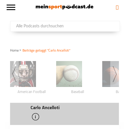
>
Home
Beiträge getaggt "Carlo Ancelloti"
American Football
Baseball
Basketba
Carlo Ancelloti
info
schließen