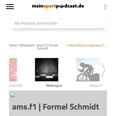
>
>
>
Home
Motorsport
ams.f1 | Formel
Mario Illien im Interview [Teil 2]
Schmidt
Leichtathletik
Motorsport
Radsport
ams.f1 | Formel Schmidt