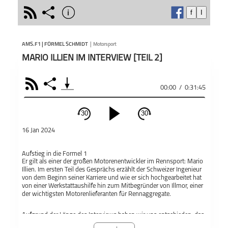
rss
share
info
f
I
schließen
Die a
PODCAST ABONNIEREN
Exper
AMS.F1 | FORMEL SCHMIDT
|
Motorsport
Grüne
MARIO ILLIEN IM INTERVIEW [TEIL 2]
bekan
Forme
Jetzt 
RSS
Share
00:00
/
0:31:45
Haupt
Podca
Teile
ams.f1 | Formel
Schmidt
30
30
Vor j
schließen
Haupt
16 Jan 2024
Haupt
PODCAST ABONNIEREN
Fans 
Aufstieg in die Formel 1
erwart
Fac
Er gilt als einer der großen Motorenentwickler im Rennsport: Mario
der St
Illien. Im ersten Teil des Gesprächs erzählt der Schweizer Ingenieur
und C
von dem Beginn seiner Karriere und wie er sich hochgearbeitet hat
Apple Podcast
von einer Werkstattaushilfe hin zum Mitbegründer von Illmor, einer
liegen
der wichtigsten Motorenlieferanten für Rennaggregate.
Trepp
ams.f1 | Formel
Motorsport
Nach 
Schmidt
Aufgrund der Länge des Interviews haben wir uns entschieden, das
Teil
Deezer
Gespräch in zwei Folgen zu unterteilen. Der zweite Teil folgt.
Micha