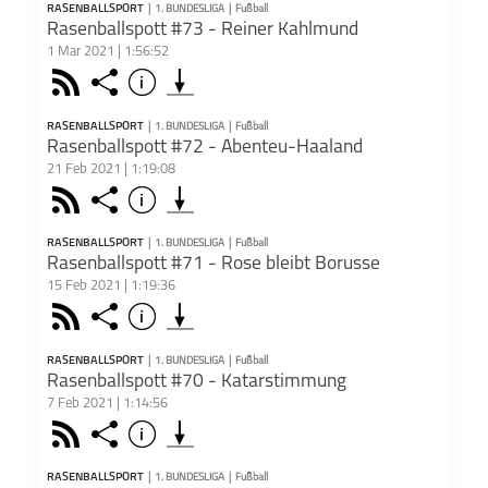
präsentiert:
T
RASENBALLSPORT
|
1. BUNDESLIGA
|
Fußball
PODCAST ABONNIEREN
Ballon'Ohr
ROC
Rasenballspott #73 - Reiner Kahlmund
1 Mar 2021 | 1:56:52
Face
Rss
Share
Info
Rotav
schließen
Let’s 
RASENBALLSPORT
|
1. BUNDESLIGA
|
Fußball
PODCAST ABONNIEREN
Rasenballspott #72 - Abenteu-Haaland
ALS FUSSBALL
An Der Lane
Anschlusstreffer
Aud
21 Feb 2021 | 1:19:08
NOCH
1. Bundesliga
Fußball
Rasenballsport
ROCK'N'ROLL
Dies
Face
Teile
Rss
Share
Info
WAR
Reine
schließen
Podca
Zieht
Apple 
www.p
Batan
RASENBALLSPORT
|
1. BUNDESLIGA
|
Fußball
Agent
PODCAST ABONNIEREN
macht
Rasenballspott #71 - Rose bleibt Borusse
Distri
https
15 Feb 2021 | 1:19:36
Dee
s=24
1. Bundesliga
Fußball
Rasenballsport
Du mö
Face
Teile
Rss
Share
Info
Abent
schließen
Auf die rot-
Auf die
Auswärtsfahrer*in
A
hosten
Trost 
weisse Art
Zirbelnuss
Apple 
Dann 
RASENBALLSPORT
|
1. BUNDESLIGA
|
Fußball
inform
Podk
PODCAST ABONNIEREN
Rasenballspott #70 - Katarstimmung
Dies
Dort 
7 Feb 2021 | 1:14:56
Podca
kost
Dee
1. Bundesliga
Fußball
Rasenballsport
Dies
www.p
kost
Face
Teile
Rss
Share
Info
Rose b
schließen
Podca
Agent
Podca
Zieht 
Apple 
www.p
Distri
https
RASENBALLSPORT
|
1. BUNDESLIGA
|
Fußball
Agent
Podk
Ballzauberinnen
BayPod
Bolzer Bomber