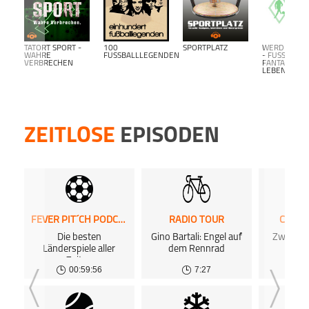
Europa-Tor-Tour
Fever Pit´ch
Flutlicht an! Im
Footba
Podcast
Gespräch mit der
Wortpiratin
TATORT SPORT -
100
SPORTPLATZ
WERDER BR
WAHRE
FUSSBALLLEGENDEN
- FUSSBALL F
VERBRECHEN
ANTALK L
EBENSLANG-
FootballKO
Forecheck
FRITZ & STROH
Füc
ZEITLOSE
EPISODEN
Fußball Freshos
FUSSBALL MML
Fußball TalkPOD
FEVER PIT´CH PODCAST
RADIO TOUR
CHIP 
Die besten
Gino Bartali: Engel auf
Zwische
Länderspiele aller
dem Rennrad
A
Zeiten
00:59:56
7:27