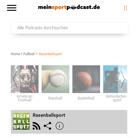
>
>
Home
Fußball
Rasenballsport
American
Behinderten­
Baseball
Basketball
Football
sport
Rasenballsport
rss
share
info
schließen