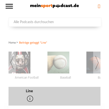
>
Home
Beiträge getaggt "Line"
American Football
Baseball
Basketba
Line
info
schließen