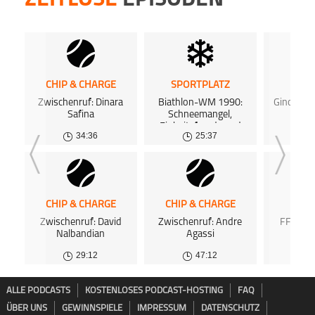
CHIP & CHARGE
SPORTPLATZ
RADI
Zwischenruf: Dinara
Biathlon-WM 1990:
Gino Barta
Safina
Schneemangel,
dem 
Einheitsfreude und
34:36
25:37
Zukunftsängste
CHIP & CHARGE
CHIP & CHARGE
SPOR
Zwischenruf: David
Zwischenruf: Andre
FFP: Ei
Nalbandian
Agassi
Papi
29:12
47:12
ALLE PODCASTS
KOSTENLOSES PODCAST-HOSTING
FAQ
ÜBER UNS
GEWINNSPIELE
IMPRESSUM
DATENSCHUTZ