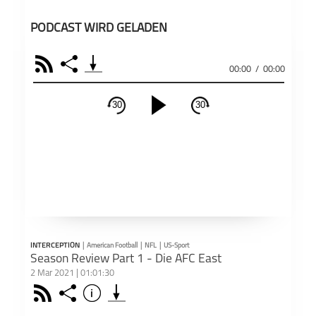
PODCAST WIRD GELADEN
RSS
Share
00:00
/
00:00
30
30
schließen
PODCAST ABONNIEREN
Fac
Apple Podcast
RSS
INTERCEPTION
|
American Football
|
NFL
|
US-Sport
Teil
Deezer
Footb❤ll
Season Review Part 1 - Die AFC East
2 Mar 2021 | 01:01:30
Rss
Share
Info
schließen
Podkicker
Playerfm