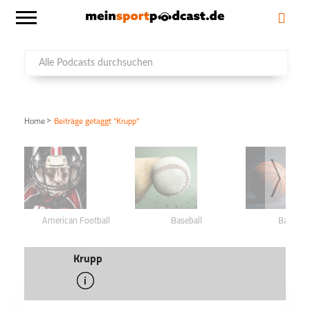
>
Home
Beiträge getaggt "Krupp"
American Football
Baseball
Basketba
Krupp
info
schließen