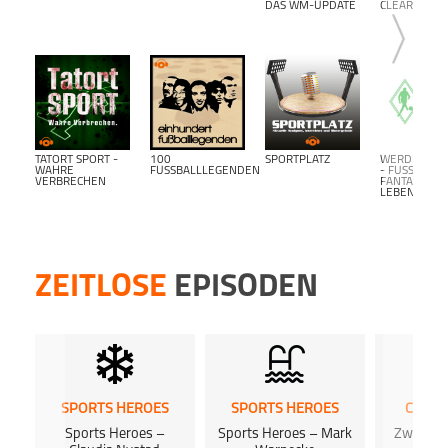
DAS WM-UPDATE
CLEARANCE
TATORT SPORT -
100
SPORTPLATZ
WERDER BR
WAHRE
FUSSBALLLEGENDEN
- FUSSBALL F
VERBRECHEN
ANTALK L
EBENSLANG-
ZEITLOSE
EPISODEN
SPORTS HEROES
SPORTS HEROES
CHIP 
Sports Heroes –
Sports Heroes – Mark
Zwischen