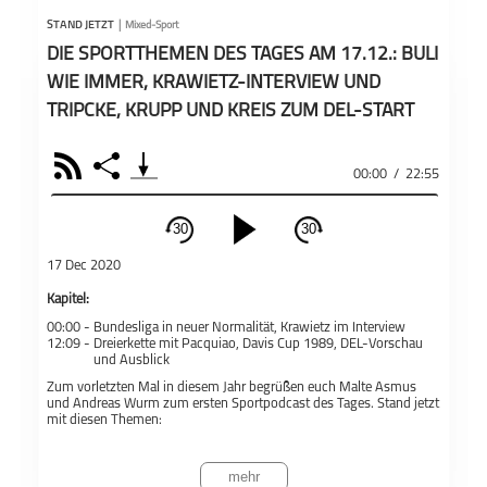
STAND JETZT
|
Mixed-Sport
DIE SPORTTHEMEN DES TAGES AM 17.12.: BULI
WIE IMMER, KRAWIETZ-INTERVIEW UND
TRIPCKE, KRUPP UND KREIS ZUM DEL-START
RSS
Share
00:00
/
22:55
30
30
schließen
17 Dec 2020
PODCAST ABONNIEREN
Kapitel:
00:00 -
Bundesliga in neuer Normalität, Krawietz im Interview
Fac
12:09 -
Dreierkette mit Pacquiao, Davis Cup 1989, DEL-Vorschau
und Ausblick
Apple Podcast
Zum vorletzten Mal in diesem Jahr begrüßen euch Malte Asmus
und Andreas Wurm zum ersten Sportpodcast des Tages. Stand jetzt
mit diesen Themen:
Mixed-Sport
Stand jetzt
Teil
Deezer
Bundesliga am 12. Spieltag: Alles wie immer
mehr