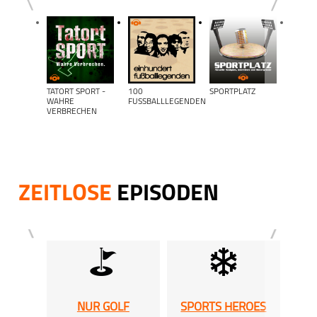
TATORT SPORT -
100
SPORTPLATZ
WERDE
WAHRE
FUSSBALLLEGENDEN
- FUSSB
VERBRECHEN
ANTALK
EBENS
ZEITLOSE
EPISODEN
NUR GOLF
SPORTS HEROES