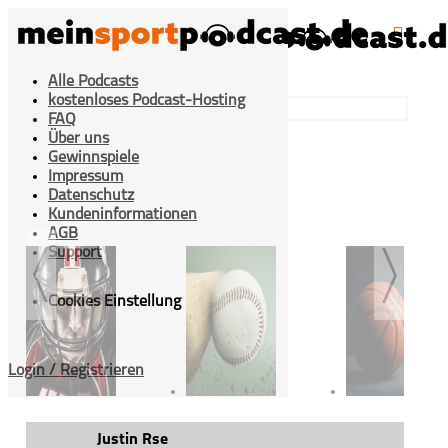
Alle Podcasts
kostenloses Podcast-Hosting
FAQ
Über uns
Gewinnspiele
Impressum
>
Beiträge getaggt "Justin Rse"
Home
Datenschutz
Kundeninformationen
AGB
Support
Cookies Einstellung
Login / Registrieren
American Football
Baseball
Basketbal
Justin Rse