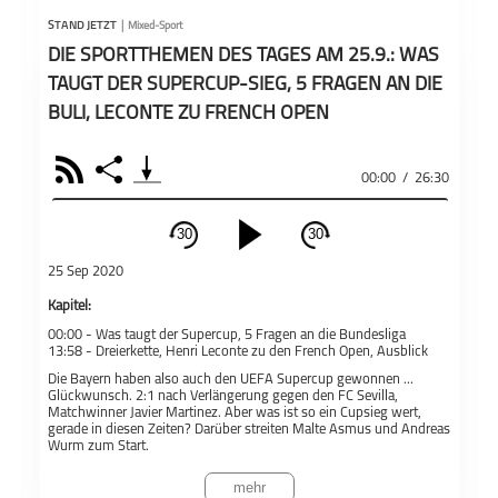
STAND JETZT
|
Mixed-Sport
DIE SPORTTHEMEN DES TAGES AM 25.9.: WAS
TAUGT DER SUPERCUP-SIEG, 5 FRAGEN AN DIE
BULI, LECONTE ZU FRENCH OPEN
RSS
Share
00:00
/
26:30
30
30
schließen
25 Sep 2020
PODCAST ABONNIEREN
Kapitel:
00:00 -
Was taugt der Supercup, 5 Fragen an die Bundesliga
Fac
13:58 -
Dreierkette, Henri Leconte zu den French Open, Ausblick
Die Bayern haben also auch den UEFA Supercup gewonnen ...
Apple Podcast
Glückwunsch. 2:1 nach Verlängerung gegen den FC Sevilla,
Matchwinner Javier Martinez. Aber was ist so ein Cupsieg wert,
gerade in diesen Zeiten? Darüber streiten Malte Asmus und Andreas
Mixed-Sport
Stand jetzt
Wurm zum Start.
Teil
Deezer
Ihr könnt mitdiskutieren.
Schickt uns gerne eine WhatsApp-
mehr
Sprachnachricht mit eurer Meinung an folgende Nummer: +49 331