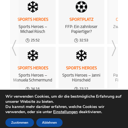
SPORTS HEROES
SPORTPLATZ
CHIP 
Sports Heroes –
FFP: Ein zahnloser
Zwische
Michael Rösch
Papiertiger?
S
25:52
32:53
SPORTS HEROES
SPORTS HEROES
SPOR
Sports Heroes –
Sports Heroes – Janni
Paris St
Manuela Schmermund
Hönscheid
Financi
34:16
23:12
Wir verwenden Cookies, um dir die bestmögliche Erfahrung auf
unserer Website zu bieten.
ALLE PODCASTS
KOSTENLOSES PODCAST-HOSTING
FAQ
Du kannst mehr darüber erfahren, welche Cookies wir
ÜBER UNS
GEWINNSPIELE
IMPRESSUM
DATENSCHUTZ
verwenden, oder sie unter
Einstellungen
deaktivieren.
KUNDENINFORMATIONEN
AGB
SUPPORT
Zustimmen
Ablehnen
Copyright © 2026
meinsportpodcast.de