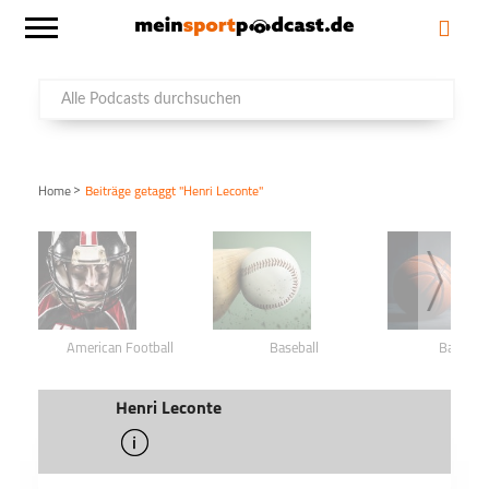
>
Home
Beiträge getaggt "Henri Leconte"
American Football
Baseball
Basketba
Henri Leconte
info
schließen