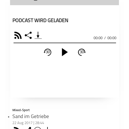
PODCAST WIRD GELADEN
RSS
Share
00:00
/
00:00
30
30
schließen
PODCAST ABONNIEREN
Fac
Apple Podcast
RSS
Teil
Mixed-Sport
Deezer
Footb❤ll
Sand im Getriebe
22 Aug 2017 | 28:44