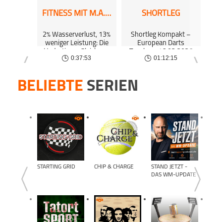
FITNESS MIT M.A.R.K.
SHORTLEG
2% Wasserverlust, 13%
Shortleg Kompakt –
Be
weniger Leistung: Die
European Darts
a
Hydrations-Gleichung
Trophy – 16.03.2026
Ort
0:37:53
01:12:15
(#563)
R
BELIEBTE
SERIEN
STARTING GRID
CHIP & CHARGE
STAND JETZT -
TOTA
DAS WM-UPDATE
CLEA