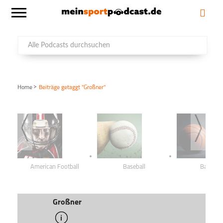
>
Home
Beiträge getaggt "Großner"
American Football
Baseball
Basketba
Großner
info
schließen