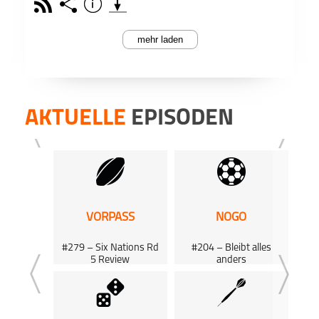
Rss
Share
Info
Podkicker
Playerfm
schließen
mehr laden
PODCAST ABONNIEREN
Sandbu
Face
haben
über 
damit
AKTUELLE
EPISODEN
Erfol
eine
Europa
Mixed-Sport
Teile
Apple Podcast
VORPASS
NOGO
Deezer
#279 – Six Nations Rd
#204 – Bleibt alles
HB#
5 Review
anders
Podkicker
D
01:02:39
00:58:27