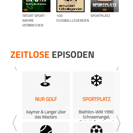
TATORT SPORT -
100
SPORTPLATZ
WER
WAHRE
FUSSBALLLEGENDEN
- FUS
VERBRECHEN
ANTA
EBEN
ZEITLOSE
EPISODEN
NUR GOLF
SPORTPLATZ
C
Kaymer & Langer über
Biathlon-WM 1990:
Zw
das Masters
Schneemangel,
Einheitsfreude und
8:40
25:37
Zukunftsängste