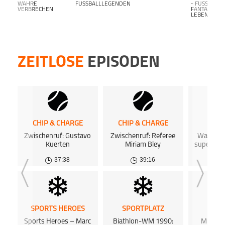
WAHRE
FUSSBALLLEGENDEN
- FUSSBALL F
VERBRECHEN
ANTALK L
EBENSLANG-
ZEITLOSE
EPISODEN
CHIP & CHARGE
CHIP & CHARGE
SPOR
Zwischenruf: Gustavo
Zwischenruf: Referee
Was ist e
Kuerten
Miriam Bley
super am
37:38
39:16
SPORTS HEROES
SPORTPLATZ
SPOR
Sports Heroes – Marc
Biathlon-WM 1990:
Michael