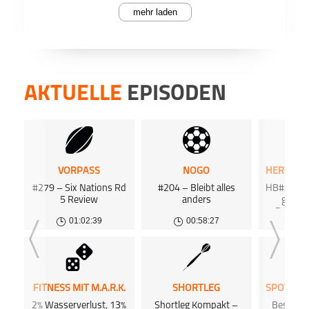
mehr laden
PODCAST ABONNIEREN
So vie
Face
nicht
nicht,
Die Fl
AKTUELLE
EPISODEN
einer
Münch
Linie“
#mspWG
Mixed-Sport
Verkeh
Teile
etwas
beschl
Apple Podc
Sache,
sorgt.
VORPASS
NOGO
Außer
#279 – Six Nations Rd
#204 – Bleibt alles
HB#355 Bi
Deezer
wiede
endli
5 Review
anders
gegen
werde
Deshalb
währe
01:02:39
00:58:27
0
Hertha
andere
Podkicke
ob er
übern
Die m
vergrö
ab so
FITNESS MIT M.A.R.K.
SHORTLEG
und we
2% Wasserverlust, 13%
Shortleg Kompakt –
Beste W