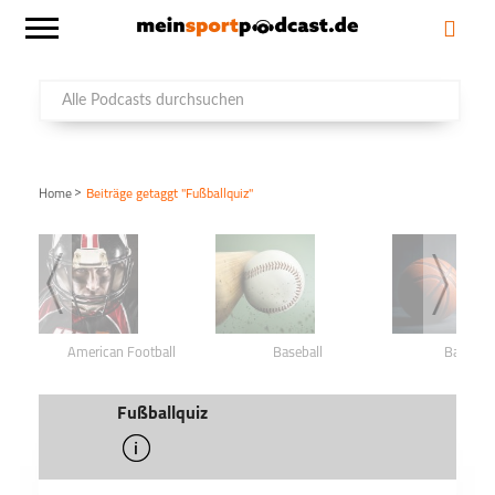
>
Home
Beiträge getaggt "Fußballquiz"
American Football
Baseball
Basketba
Fußballquiz
info
schließen