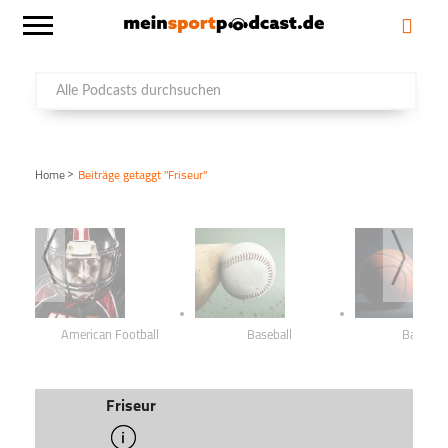
>
Home
Beiträge getaggt "Friseur"
American Football
Baseball
Basketba
Friseur
info
schließen