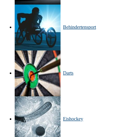
Behinderten­sport
Darts
Eishockey