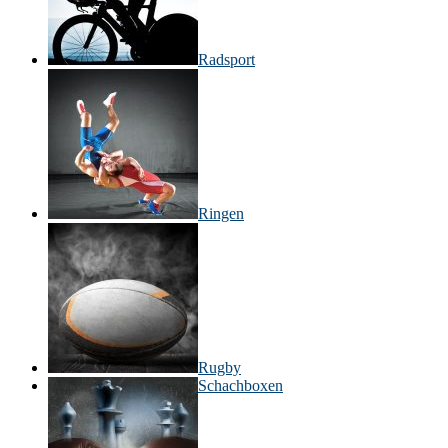
Radsport
Ringen
Rugby
Schachboxen