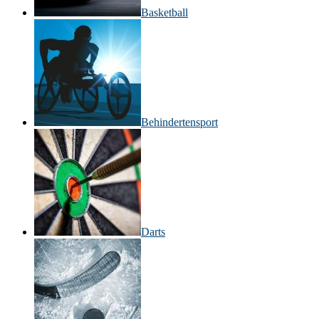
Basketball
Behinderten­sport
Darts