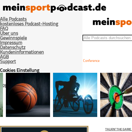
Alle Podcasts
kostenloses Podcast-Hosting
FAQ
Über uns
Gewinnspiele
Impressum
Datenschutz
Kundeninformationen
AGB
>
>
Home
Basketball
Players To Watch – Western Conference
Support
Cookies Einstellung
Login / Registrieren
TALKIN' THE GAME