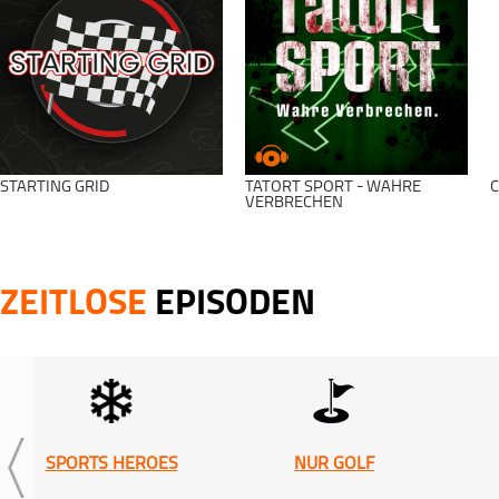
STARTING GRID
TATORT SPORT - WAHRE
C
VERBRECHEN
ZEITLOSE
EPISODEN
SPORTS HEROES
NUR GOLF