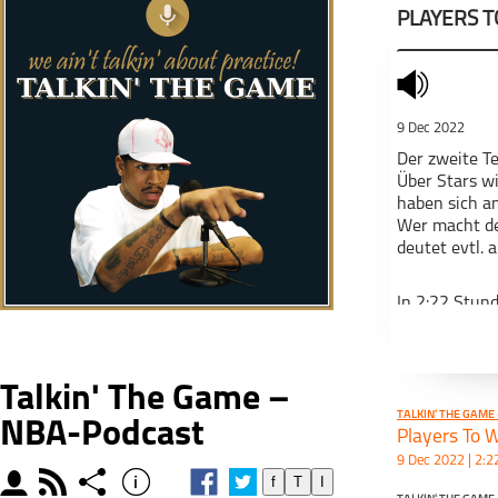
PLAYERS 
mute
9 Dec 2022
Der zweite Te
Über Stars w
haben sich a
Wer macht de
deutet evtl.
In 2:22 Stun
_________
Talkin' The Game –
Für mehr Inf
TALKIN' THE GAME
NBA-Podcast
Players To 
Alle Hörmögl
9 Dec 2022 | 2:2
moderator
rss
share
info
f
T
I