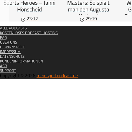
Sports Heroes – Janni
Masters: So spielt
Wo
Hönscheid
man den Augusta
G
National
„Fli
23:12
29:19
ALLE PODCASTS
KOSTENLOSES PODCAST-HOSTING
FAQ
ÜBER UNS
GEWINNSPIELE
IMPRESSUM
DATENSCHUTZ
KUNDENINFORMATIONEN
AGB
SUPPORT
Copyright © 2026
meinsportpodcast.de