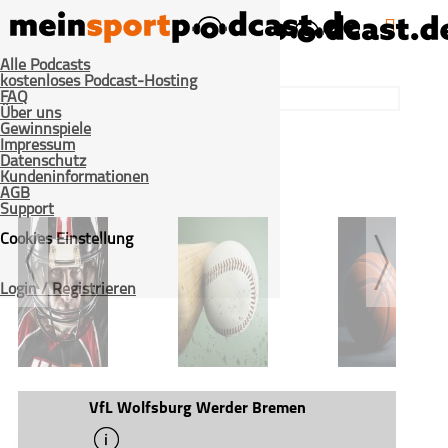
Alle Podcasts
kostenloses Podcast-Hosting
FAQ
Über uns
Gewinnspiele
Impressum
Datenschutz
>
Kundeninformationen
Home
Beiträge getaggt "VfL Wolfsburg Werder Bremen"
AGB
Support
Cookies Einstellung
Login / Registrieren
American Football
Baseball
Basketball
VfL Wolfsburg Werder Bremen
info