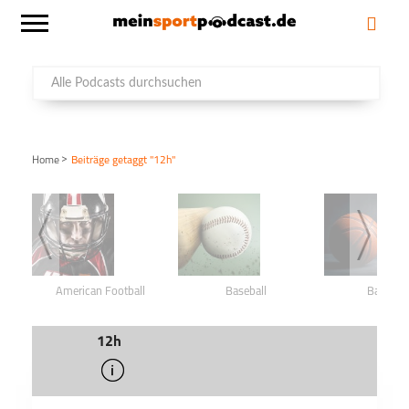
>
Home
Beiträge getaggt "12h"
American Football
Baseball
Basketba
12h
info
schließen