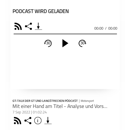
PODCAST WIRD GELADEN
RSS
Share
00:00
/
00:00
30
30
schließen
PODCAST ABONNIEREN
Fac
Apple Podcast
RSS
GT-TALK DER GT UND LANGSTRECKEN PODCAST
|
Motorsport
Teil
Deezer
Footb❤ll
Mit einer Hand am Titel - Analyse und Vorschau
7 Sep 2022 | 01:02:24
Rss
Share
Info
schließen
Podkicker
Playerfm