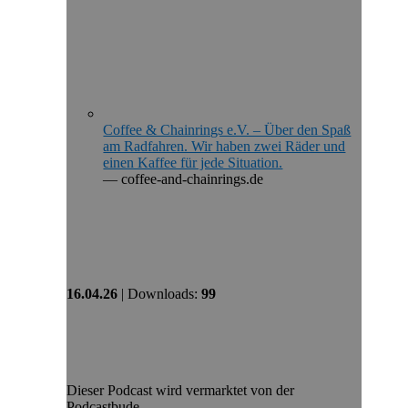
Coffee & Chainrings e.V. – Über den Spaß
am Radfahren. Wir haben zwei Räder und
einen Kaffee für jede Situation.
— coffee-and-chainrings.de
16.04.26
| Downloads:
99
Dieser Podcast wird vermarktet von der
Podcastbude.