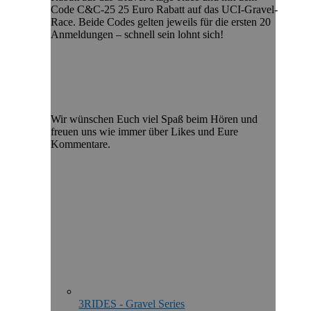
Code C&C-25 25 Euro Rabatt auf das UCI-Gravel-
Race. Beide Codes gelten jeweils für die ersten 20
Anmeldungen – schnell sein lohnt sich!
Wir wünschen Euch viel Spaß beim Hören und
freuen uns wie immer über Likes und Eure
Kommentare.
3RIDES - Gravel Series