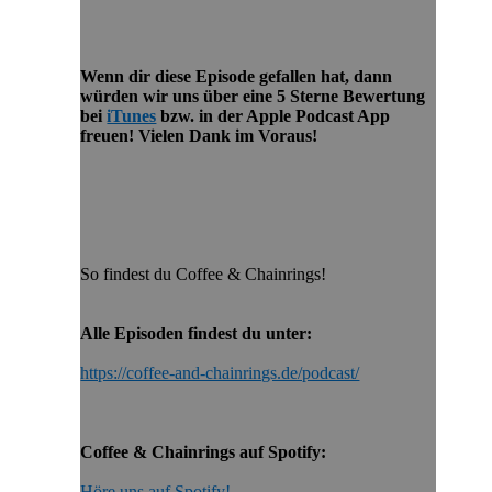
Wenn dir diese Episode gefallen hat, dann
würden wir uns über eine 5 Sterne Bewertung
bei
iTunes
bzw. in der Apple Podcast App
freuen! Vielen Dank im Voraus!
So findest du Coffee & Chainrings!
Alle Episoden findest du unter:
https://coffee-and-chainrings.de/podcast/
Coffee & Chainrings auf Spotify:
Höre uns auf Spotify!