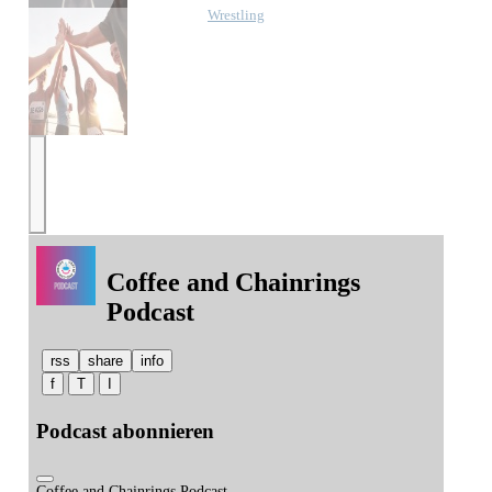
Wrestling
Mixed-Sport
Coffee and Chainrings
Podcast
rss
share
info
f
T
I
Podcast abonnieren
Coffee and Chainrings Podcast