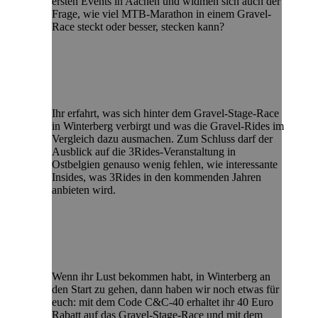
ersten Events in Aachen und widmen sich auch der
Frage, wie viel MTB-Marathon in einem Gravel-
Race steckt oder besser, stecken kann?
Ihr erfahrt, was sich hinter dem Gravel-Stage-Race
in Winterberg verbirgt und was die Gravel-Rides im
Vergleich dazu ausmachen. Zum Schluss darf der
Ausblick auf die 3Rides-Veranstaltung in
Ostbelgien genauso wenig fehlen, wie interessante
Insides, was 3Rides in den kommenden Jahren
anbieten wird.
Wenn ihr Lust bekommen habt, in Winterberg an
den Start zu gehen, dann haben wir noch etwas für
euch: mit dem Code C&C-40 erhaltet ihr 40 Euro
Rabatt auf das Gravel-Stage-Race und mit dem