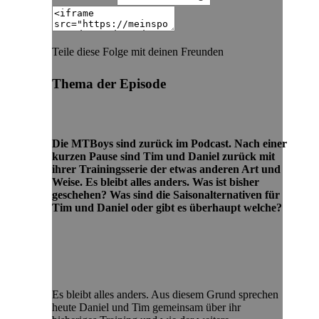
Teile diese Folge mit deinen Freunden
Thema der Episode
Die MTBoys sind zurück im Podcast. Nach einer
kurzen Pause sind Tim und Daniel zurück mit
ihrer Trainingsserie der etwas anderen Art und
Weise. Es bleibt alles anders. Was ist bisher
geschehen? Was sind die Saisonalternativen für
Tim und Daniel oder gibt es überhaupt welche?
Es bleibt alles anders. Aus diesem Grund sprechen
heute Daniel und Tim gemeinsam über ihr