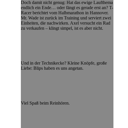
Doch damit nicht genug: Hat das ewige Laufthema
endlich ein Ende… oder fängt es gerade erst an? T-
Racer berichtet vom Halbmarathon in Hannover.
Mr. Wade ist zurück im Training und serviert zwei
Einheiten, die nachwirken. Axel versucht ein Rad
zu verkaufen – klingt simpel, ist es aber nicht.
Und in der Technikecke? Kleine Knöpfe, große
Liebe: Blips haben es uns angetan.
Viel Spaß beim Reinhören.