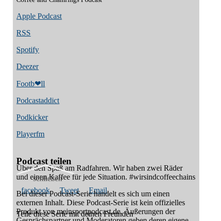
Apple Podcast
RSS
Spotify
Deezer
Footb❤ll
Podcast­addict
Podkicker
Playerfm
Podcast teilen
Über den Spaß am Radfahren. Wir haben zwei Räder
und einen Kaffee für jede Situation. #wirsindcoffeechains
schließen
facebook
Tweet
Email
Bei dieser Podcast-Serie handelt es sich um einen
externen Inhalt. Diese Podcast-Serie ist kein offizielles
Produkt von meinsportpodcast.de. Äußerungen der
Teile diese Serie mit deinen Freunden
Gesprächspartner und Moderatoren geben deren eigene