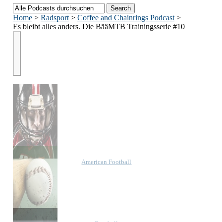
Home
>
Radsport
>
Coffee and Chainrings Podcast
>
Es bleibt alles anders. Die BääMTB Trainingsserie #10
American Football