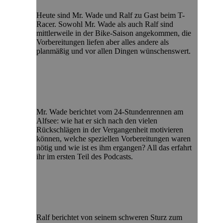
Heute sind Mr. Wade und Ralf zu Gast beim T-
Racer. Sowohl Mr. Wade als auch Ralf sind
mittlerweile in der Bike-Saison angekommen, die
Vorbereitungen liefen aber alles andere als
planmäßig und vor allen Dingen wünschenswert.
Mr. Wade berichtet vom 24-Stundenrennen am
Alfsee: wie hat er sich nach den vielen
Rückschlägen in der Vergangenheit motivieren
können, welche speziellen Vorbereitungen waren
nötig und wie ist es ihm ergangen? All das erfahrt
ihr im ersten Teil des Podcasts.
Ralf berichtet von seinem schweren Sturz zum