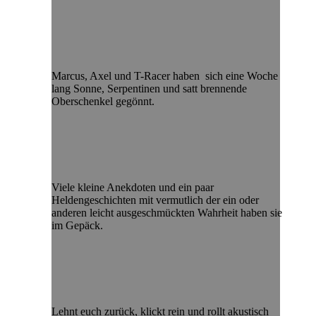
Marcus, Axel und T-Racer haben sich eine Woche
lang Sonne, Serpentinen und satt brennende
Oberschenkel gegönnt.
Viele kleine Anekdoten und ein paar
Heldengeschichten mit vermutlich der ein oder
anderen leicht ausgeschmückten Wahrheit haben sie
im Gepäck.
Lehnt euch zurück, klickt rein und rollt akustisch