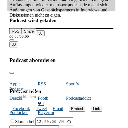
Auffassungen wieder. meinsportpodcast.de macht sich
Äußerungen von Gesprächspartnern in Interviews und
Diskussionen nicht zu eigen.
Podcast wird geladen
RSS
Share
30
00:00
00:00
/
30
Podcast abonnieren
Apple
RSS
Spotify
Podcast
Podcast teilen
schließen
Deezer
Footb
Podcast­addict
❤ll
Facebook
Tweet
Email
Embed
Link
Podkicker
Playerfm
Starten bei