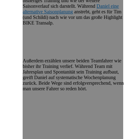
bisheriges Training und wie der weitere
Saisonverlauf sich darstellt. Während
Daniel eine
alternative Saisonplanung
anstrebt, geht es für Tim
(und Schildi) nach wie vor um das große Highlight
BIKE Transalp.
Außerdem erzählen unsere beiden Teamfahrer wie
bisher ihr Training verlief. Während Team mit
Jahresplan und Spontanität sein Training aufbaut,
greift Daniel auf systematische Wochenplanung
zurück. Beide Wege sind erfolgversprechend, wenn
man unsere Fahrer so reden hört.