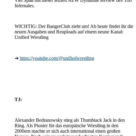
Viel Spaß mit dieser letzten AEW Dynamite Review des Trio
Infernales.
WICHTIG: Der BangerClub zieht um! Ab heute findet ihr die
neuen Ausgaben und Reuploads auf einem neune Kanal:
Unified Wrestling
➜
https://youtube.com/@unifiedwrestling
TJ:
Alexander Bedranowsky stieg als Thumbtack Jack in den
Ring. Als Pionier für das europäische Wrestling in den
2000ern machte er sich auch international einen großen