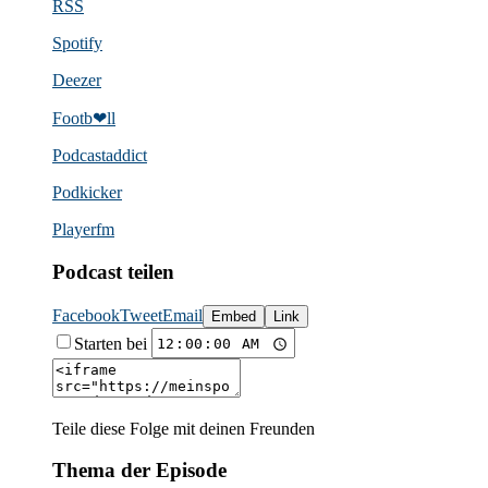
RSS
Spotify
Deezer
Footb❤ll
Podcast­addict
Podkicker
Playerfm
Podcast teilen
Facebook
Tweet
Email
Embed
Link
Starten bei
Teile diese Folge mit deinen Freunden
Thema der Episode