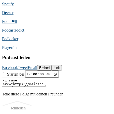
Spotify
Deezer
Footb❤ll
Podcast­addict
Podkicker
Playerfm
Podcast teilen
Facebook
Tweet
Email
Embed
Link
Starten bei
Teile diese Folge mit deinen Freunden
schließen