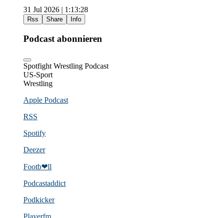
31 Jul 2026 | 1:13:28
Rss
Share
Info
Podcast abonnieren
Spotfight Wrestling Podcast
US-Sport
Wrestling
Apple Podcast
RSS
Spotify
Deezer
Footb❤ll
Podcast­addict
Podkicker
Playerfm