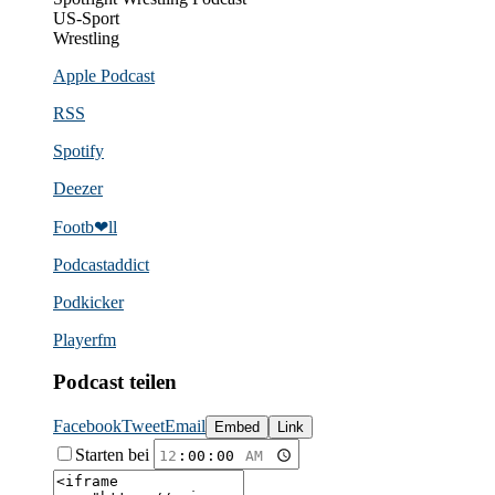
US-Sport
Wrestling
Apple Podcast
RSS
Spotify
Deezer
Footb❤ll
Podcast­addict
Podkicker
Playerfm
Podcast teilen
Facebook
Tweet
Email
Embed
Link
Starten bei