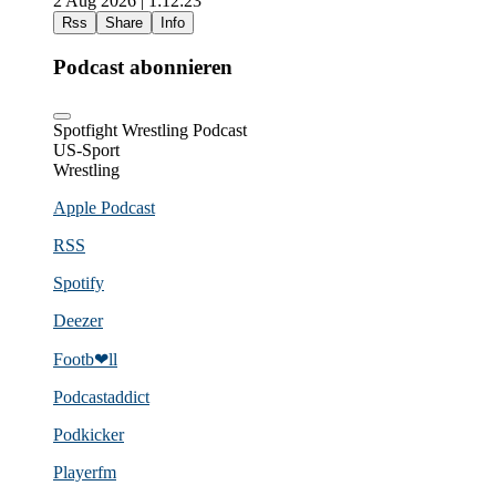
2 Aug 2026 | 1:12:23
Rss
Share
Info
Podcast abonnieren
Spotfight Wrestling Podcast
US-Sport
Wrestling
Apple Podcast
RSS
Spotify
Deezer
Footb❤ll
Podcast­addict
Podkicker
Playerfm