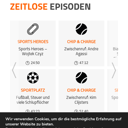
ZEITLOSE
EPISODEN
SPORTS HEROES
CHIP & CHARGE
SPOR
Sports Heroes –
Zwischenruf: Andre
Biathlo
Wojtek Czyz
Agassi
Schne
Einheit
24:50
47:12
Zukunf
SPORTPLATZ
CHIP & CHARGE
SPORT
Fußball, Steuer und
Zwischenruf: Kim
Sports H
viele Schlupflöcher
Clijsters
We
43:23
51:40
Wir verwenden Cookies, um dir die bestmögliche Erfahrung auf
unserer Website zu bieten.
ALLE PODCASTS
KOSTENLOSES PODCAST-HOSTING
FAQ