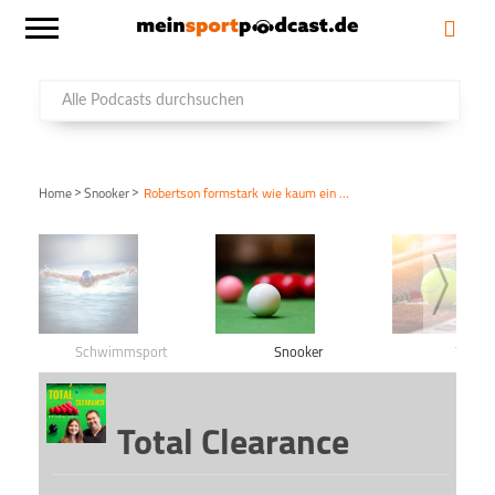
>
>
Home
Snooker
Robertson formstark wie kaum ein Zweiter
Schwimmsport
Snooker
Tennis
Total Clearance