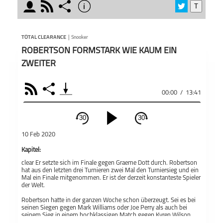
moderator
rss
share
info
T
schließen
Total 
MODERATOREN
PODCAST ABONNIEREN
Snook
TOTAL CLEARANCE
|
Snooker
Jeden
ROBERTSON FORMSTARK WIE KAUM EIN
Sessio
Turni
ZWEITER
Gesch
Außent
RSS
Share
lange
Teile
Andreas Thies
Christian
00:00
/
13:41
Total Clearance
Woche
Oehmicke
die kr
30
30
aktue
schließen
oder d
10 Feb 2020
Amate
PODCAST ABONNIEREN
Kapitel:
Oehmi
auf la
clear Er setzte sich im Finale gegen Graeme Dott durch. Robertson
Fac
zurück
hat aus den letzten drei Turnieren zwei Mal den Turniersieg und ein
Mal ein Finale mitgenommen. Er ist der derzeit konstanteste Spieler
besten
der Welt.
Apple Podcast
regelm
sie In
Robertson hatte in der ganzen Woche schon überzeugt. Sei es bei
seinen Siegen gegen Mark Williams oder Joe Perry als auch bei
Snooker
Total Clearance
Kuliss
seinem Sieg in einem hochklassigen Match gegen Kyren Wilson
Teil
Deezer
gewesen. Robertson setzte sich immer nervenstark durch. Graeme