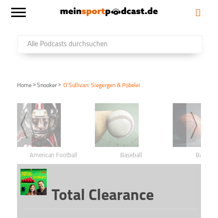
>
>
Home
Snooker
O’Sullivan: Siegergen & Pöbelei
American Football
Baseball
Basketba
Total Clearance