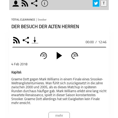
moderator
rss
share
info
T
schließen
Total 
MODERATOREN
PODCAST ABONNIEREN
Snook
TOTAL CLEARANCE
|
Snooker
Jeden
DER BESUCH DER ALTEN HERREN
Sessio
Turni
Gesch
RSS
Share
00:00
/
12:46
Außent
lange
Teile
Andreas Thies
Christian
Total Clearance
Woche
Oehmicke
30
30
die kr
schließen
aktue
4 Feb 2018
PODCAST ABONNIEREN
oder d
Kapitel:
Amate
Graeme Dott gegen Mark Williams in einem Finale eines Snooker-
Oehmi
Fac
Weltranglistenturnieres. Man fühlt sich zurückgesetzt in die Jahre
auf la
zwischen 2000 und 2005, als es dieses Matchup in späteren
zurück
Runden durchaus häufiger gab. Mark Williams erlebt eine lang nicht
Apple Podcast
erwartete Renaissance, spielt in dieser Saison konstantestes
besten
Snooker. Graeme Dott allerdings hat seit Ewigkeiten kein Finale
regelm
mehr erreicht.
Snooker
Total Clearance
sie In
Teil
Deezer
Dott spielte sich in dieses Finale auch, wie man es in seiner ganzen
Kuliss
Karriere gesehen hat. Er kämpfte. Er schaffte es zwischendurch, ein
mehr