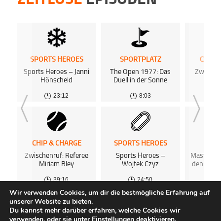
ZEITLOSE
EPISODEN
SPORTS HEROES
SPORTPLATZ
CHIP 
Sports Heroes – Janni
The Open 1977: Das
Zwische
Hönscheid
Duell in der Sonne
A
23:12
8:03
CHIP & CHARGE
SPORTS HEROES
NUR
Zwischenruf: Referee
Sports Heroes –
Masters: 
Miriam Bley
Wojtek Czyz
den Augu
39:16
24:50
Wir verwenden Cookies, um dir die bestmögliche Erfahrung auf
unserer Website zu bieten.
ALLE PODCASTS
KOSTENLOSES PODCAST-HOSTING
FAQ
Du kannst mehr darüber erfahren, welche Cookies wir
ÜBER UNS
GEWINNSPIELE
IMPRESSUM
DATENSCHUTZ
verwenden, oder sie unter
Einstellungen
deaktivieren.