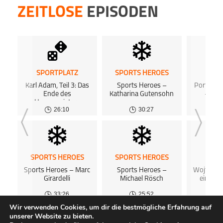
ZEITLOSE
EPISODEN
SPORTPLATZ
SPORTS HEROES
SPOR
Karl Adam, Teil 3: Das
Sports Heroes –
Porträt: 
Ende des
Katharina Gutensohn
– Der
Hexenmeisters
Al
26:10
30:27
SPORTS HEROES
SPORTS HEROES
SPOR
Sports Heroes – Marc
Sports Heroes –
Wojtek Cz
Girardelli
Michael Rösch
ein Ate
Welt
33:26
25:52
Wir verwenden Cookies, um dir die bestmögliche Erfahrung auf
unserer Website zu bieten.
ALLE PODCASTS
KOSTENLOSES PODCAST-HOSTING
FAQ