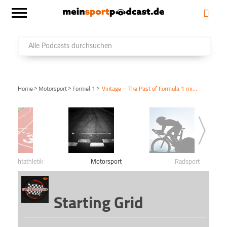
>
>
>
Home
Motorsport
Formel 1
Vintage – The Past of Formula 1 mit Mario Andretti (F1-Weltmeister 1978)
Leichtathletik
Motorsport
Radsport
Starting Grid