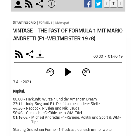
moderator
rss
share
info
f
T
I
schließen
wöche
MODERATOREN
PODCAST ABONNIEREN
Starti
STARTING GRID
|
FORMEL 1
|
Motorsport
Forme
VINTAGE - THE PAST OF FORMULA 1 MIT MARIO
Kevin
ANDRETTI (F1-WELTMEISTER 1978)
Lewan
über a
und g
RSS
Share
Teile
Kevin Scheuren
00:00
/
01:40:19
Welt d
Starting Grid
Motors
regul
30
30
schließen
Du hi
3 Apr 2021
Abstä
PODCAST ABONNIEREN
aktue
Kapitel:
Inter
00:00 -
Herkunft, Wurzeln und der American Dream
Fac
23:11 -
Indy-Sieg und F1-Debüt an besonderer Stelle
44:36 -
Paddock, Rivalen und Niki Lauda
58:46 -
Gemischte Gefühle beim WM-Titel
Apple 
01:16:02 -
Michael Andrettis F1-Karriere, Politik und Sport & WM-
Tipp
Formel 1
Motorsport
Starting Grid
Starting Grid ist ein Formel-1-Podcast, der sich immer weiter
Teil
entwickelt. Im Hintergrund arbeiten wir immer hart an neuen Ideen,
De