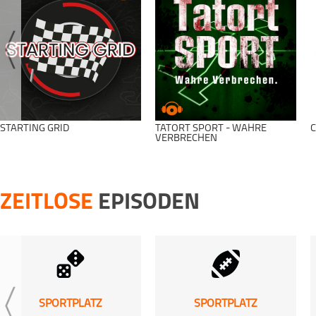
STARTING GRID
TATORT SPORT - WAHRE
C
VERBRECHEN
ZEITLOSE
EPISODEN
SPORTPLATZ
SPORTPLATZ