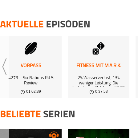
FLAIR DER RINGE
|
Tag 10: Ein 
5 Aug 2024 | 26
AKTUELLE
EPISODEN
FLAIR DER RINGE
|
Tag 9: Nie 
4 Aug 2024 | 26
FLAIR DER RINGE
|
Tag 8: Luxus
3 Aug 2024 | 27
VORPASS
FITNESS MIT M.A.R.K.
FLAIR DER RINGE
|
#279 – Six Nations Rd 5
2% Wasserverlust, 13%
Review
weniger Leistung: Die
Hydrations-Gleichung (#563)
2 Aug 2024 | 27
01:02:39
0:37:53
BELIEBTE
SERIEN