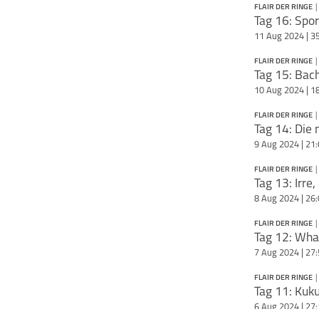
natürlich die aktuelle
Gesprächspartner*inn
FLAIR DER RINGE
|
und Diskussionen nich
Berichterstattung. M
- https://meinsportp
(Chefredakteur meins
11 Aug 2024 | 3
sport/olympia-auf-m
und Olympiaexperte M
de/ ----- audio: " t
(Autor
Unnützes Wiss
FLAIR DER RINGE
friend/coll
|
target="_bla
Tag 15: Bach
freuen sich auf dich. 
Teile diese Serie mit
den Podcast!
10 Aug 2024 | 1
Äußerungen unserer
FLAIR DER RINGE
|
Gesprächspartner*in
Tag 14: Die 
Moderator*innen geb
9 Aug 2024 | 21
Auffassungen wieder.
https://meinsportpod
FLAIR DER RINGE
|
Tag 13: Irre,
sich Äußerungen sein
Gesprächspartner*inn
8 Aug 2024 | 26
und Diskussionen nich
FLAIR DER RINGE
|
Tag 12: Wha
7 Aug 2024 | 27
FLAIR DER RINGE
|
Tag 11: Kuku
6 Aug 2024 | 27