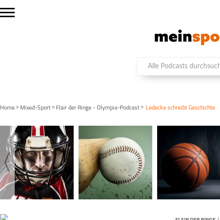
>
>
>
Home
Mixed-Sport
Flair der Ringe - Olympia-Podcast
Ledecka schreibt Geschichte