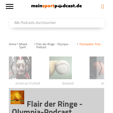
>
>
>
Home
Mixed-
Flair der Ringe - Olympia-
Olympedia: Triathlon
Sport
Podcast
American Football
Baseball
Basketba
Flair der Ringe -
Olympia-Podcast