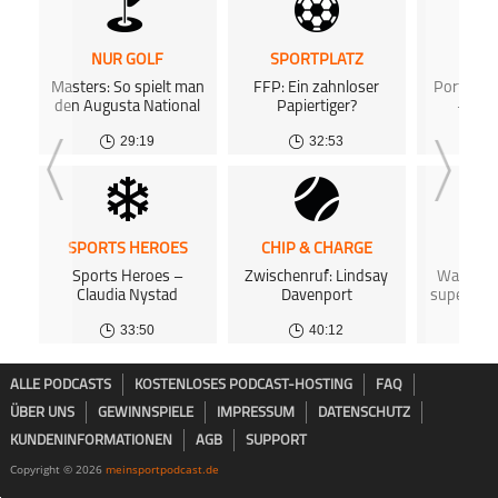
NUR GOLF
SPORTPLATZ
SPOR
Masters: So spielt man
FFP: Ein zahnloser
Porträt: 
den Augusta National
Papiertiger?
– Der
Al
29:19
32:53
SPORTS HEROES
CHIP & CHARGE
SPOR
Sports Heroes –
Zwischenruf: Lindsay
Was ist e
Claudia Nystad
Davenport
super am
33:50
40:12
ALLE PODCASTS
KOSTENLOSES PODCAST-HOSTING
FAQ
ÜBER UNS
GEWINNSPIELE
IMPRESSUM
DATENSCHUTZ
KUNDENINFORMATIONEN
AGB
SUPPORT
Copyright © 2026
meinsportpodcast.de