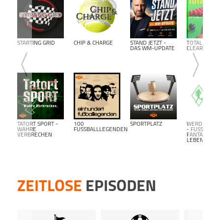
STARTING GRID
CHIP & CHARGE
STAND JETZT -
TOTAL
DAS WM-UPDATE
CLEARANCE
TATORT SPORT -
100
SPORTPLATZ
WERDER BR
WAHRE
FUSSBALLLEGENDEN
- FUSSBALL F
VERBRECHEN
ANTALK L
EBENSLANG-
ZEITLOSE
EPISODEN